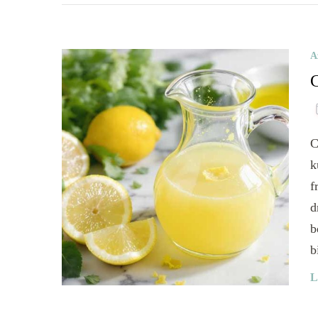
A
C
C
k
f
d
b
b
L