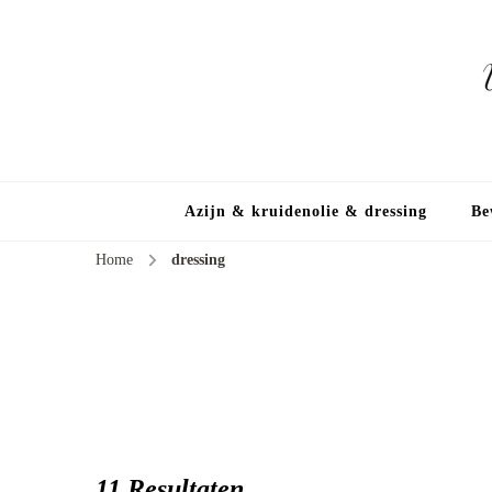
Azijn & kruidenolie & dressing
Be
Home
dressing
11 Resultaten