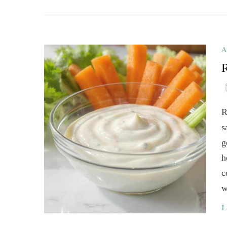
A
R
R
s
g
h
c
w
L