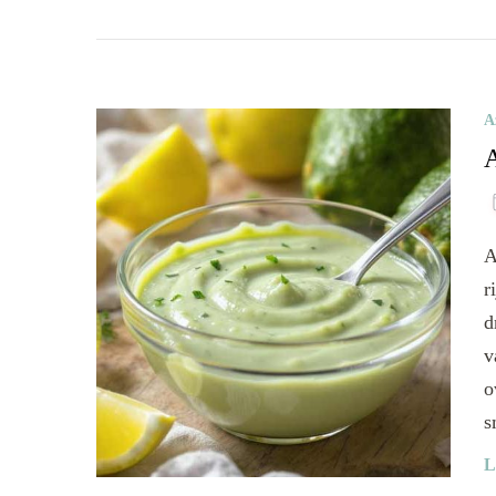
A
A
A
r
d
v
o
s
L