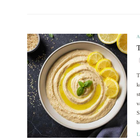
A
T
T
k
s
v
S
b
L