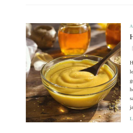
A
H
H
l
g
h
s
j
L