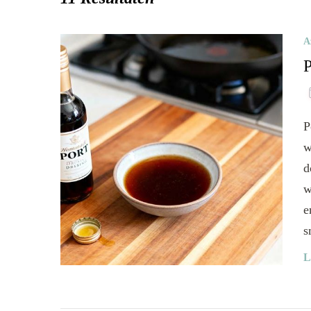
A
P
P
w
d
w
e
s
L