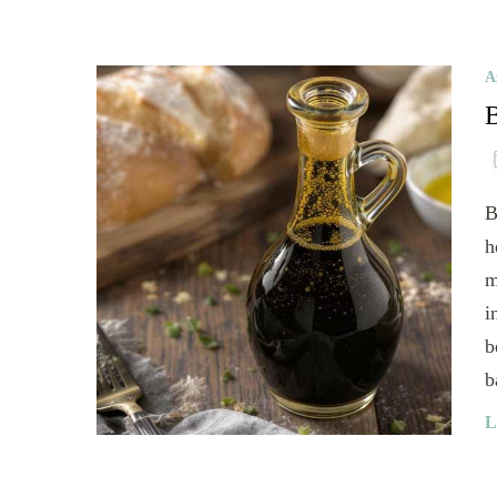
A
B
B
h
m
i
b
b
L