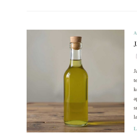
A
J
J
t
k
a
s
l
L