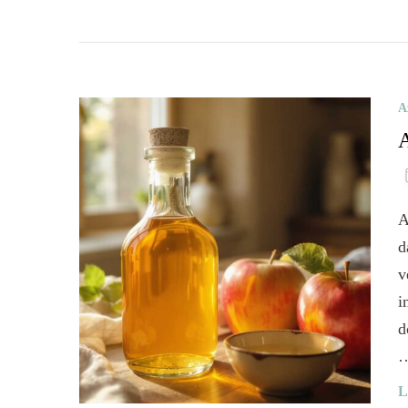
A
A
d
v
i
d
L