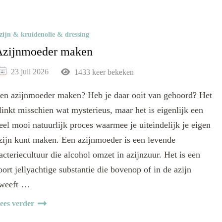
zijn & kruidenolie & dressing
Azijnmoeder maken
23 juli 2026
1433 keer bekeken
en azijnmoeder maken? Heb je daar ooit van gehoord? Het
linkt misschien wat mysterieus, maar het is eigenlijk een
eel mooi natuurlijk proces waarmee je uiteindelijk je eigen
zijn kunt maken. Een azijnmoeder is een levende
acteriecultuur die alcohol omzet in azijnzuur. Het is een
oort jellyachtige substantie die bovenop of in de azijn
weeft …
ees verder