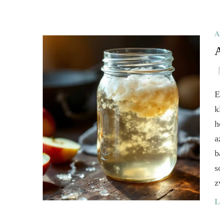
A
E
k
h
a
b
s
z
L