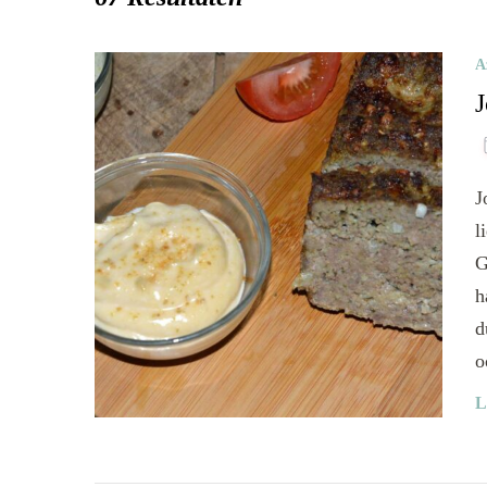
A
J
J
l
G
h
d
o
L