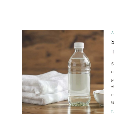
A
S
d
p
z
n
t
L