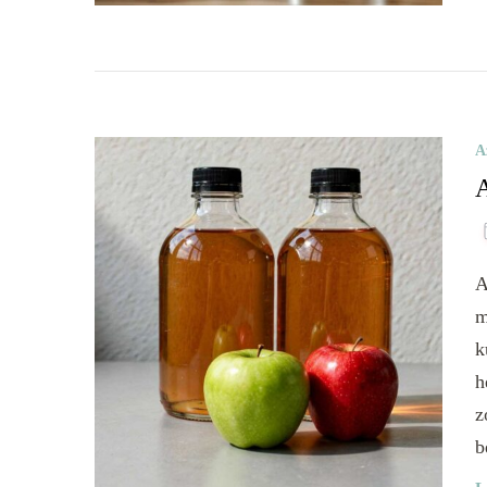
A
A
A
m
k
h
z
b