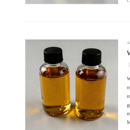
L
A
W
m
m
g
m
M