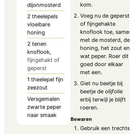
kom.
dijonmosterd
Voeg nu de geperste
2
theelepels
of fijngehakte
vloeibare
knoflook toe, samen
honing
met de mosterd, de
2
tenen
honing, het zout en
knoflook,
wat peper. Roer dit
fijngehakt of
goed door elkaar
geperst
met een.
1
theelepel
fijn
Giet nu beetje bij
zeezout
beetje de olijfolie
Versgemalen
erbij terwijl je blijft
zwarte peper
roeren.
naar smaak
Bewaren
Gebruik een trechter