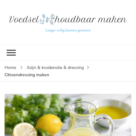
L
ve
k
g
v
(b
Home
Azijn & kruidenolie & dressing
v
Citroendressing maken
p
ui
tu