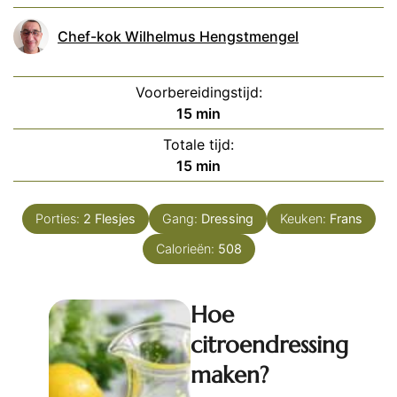
Chef-kok Wilhelmus Hengstmengel
Voorbereidingstijd:
minuten
15
min
Totale tijd:
minuten
15
min
Porties:
2
Flesjes
Gang:
Dressing
Keuken:
Frans
Calorieën:
508
Hoe
citroendressing
maken?