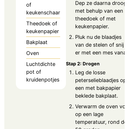
Dep ze daarna droog
of
met behulp van een
keukenschaar
theedoek of met
Theedoek of
keukenpapier.
keukenpapier
Pluk nu de blaadjes
Bakplaat
van de stelen of snij z
er met een mes vanaf
Oven
Stap 2: Drogen
Luchtdichte
pot of
Leg de losse
kruidenpotjes
peterselieblaadjes op
een met bakpapier
beklede bakplaat.
Verwarm de oven voo
op een lage
temperatuur, rond de