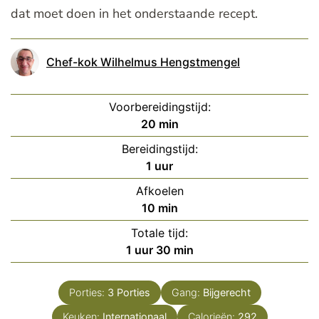
dat moet doen in het onderstaande recept.
Chef-kok Wilhelmus Hengstmengel
Voorbereidingstijd:
minuten
20
min
Bereidingstijd:
uur
1
uur
Afkoelen
minuten
10
min
Totale tijd:
uur
minuten
1
uur
30
min
Porties:
3
Porties
Gang:
Bijgerecht
Keuken:
Internationaal
Calorieën:
292