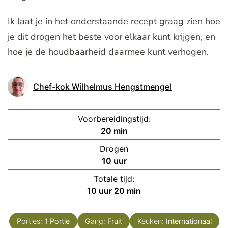
Ik laat je in het onderstaande recept graag zien hoe
je dit drogen het beste voor elkaar kunt krijgen, en
hoe je de houdbaarheid daarmee kunt verhogen.
Chef-kok Wilhelmus Hengstmengel
Voorbereidingstijd:
minuten
20
min
Drogen
uur
10
uur
Totale tijd:
uur
minuten
10
uur
20
min
Porties:
1
Portie
Gang:
Fruit
Keuken:
Internationaal