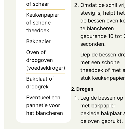
of schaar
Omdat de schil vrij
stevig is, helpt het
Keukenpapier
de bessen even kor
of schone
te blancheren
theedoek
gedurende 10 tot 2
Bakpapier
seconden.
Oven of
Dep de bessen dro
droogoven
met een schone
(voedseldroger)
theedoek of met ee
stuk keukenpapier.
Bakplaat of
droogrek
2. Drogen
Eventueel een
Leg de bessen op e
pannetje voor
met bakpapier
het blancheren
beklede bakplaat als
de oven gebruikt.