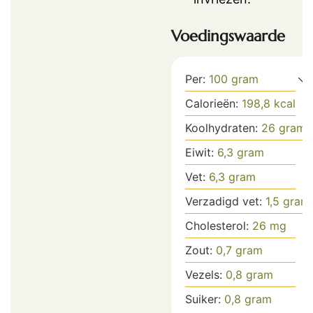
Voedingswaarde
Per:
100
gram
Calorieën:
198,8
kcal
Koolhydraten:
26
gram
Eiwit:
6,3
gram
Vet:
6,3
gram
Verzadigd vet:
1,5
gram
Cholesterol:
26
mg
Zout:
0,7
gram
Vezels:
0,8
gram
Suiker:
0,8
gram