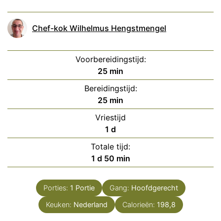
Chef-kok Wilhelmus Hengstmengel
Voorbereidingstijd:
minuten
25
min
Bereidingstijd:
minuten
25
min
Vriestijd
dag
1
d
Totale tijd:
dag
minuten
1
d
50
min
Porties:
1
Portie
Gang:
Hoofdgerecht
Keuken:
Nederland
Calorieën:
198,8