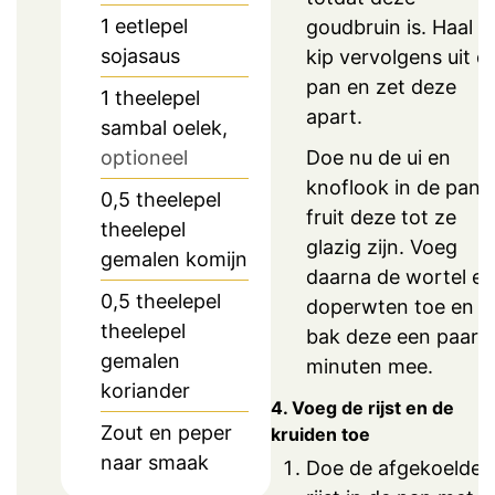
1
eetlepel
goudbruin is. Haal d
sojasaus
kip vervolgens uit d
pan en zet deze
1
theelepel
apart.
sambal oelek,
Doe nu de ui en
optioneel
knoflook in de pan 
0,5
theelepel
fruit deze tot ze
theelepel
glazig zijn. Voeg
gemalen komijn
daarna de wortel en
0,5
theelepel
doperwten toe en
theelepel
bak deze een paar
gemalen
minuten mee.
koriander
4. Voeg de rijst en de
Zout en peper
kruiden toe
naar smaak
Doe de afgekoelde