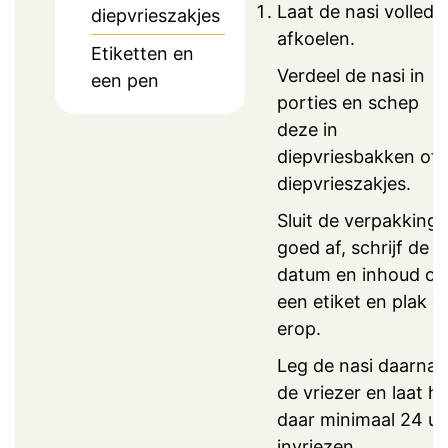
Laat de nasi volledi
diepvrieszakjes
afkoelen.
Etiketten en
Verdeel de nasi in
een pen
porties en schep
deze in
diepvriesbakken of 
diepvrieszakjes.
Sluit de verpakking
goed af, schrijf de
datum en inhoud op
een etiket en plak d
erop.
Leg de nasi daarna 
de vriezer en laat he
daar minimaal 24 uu
invriezen.