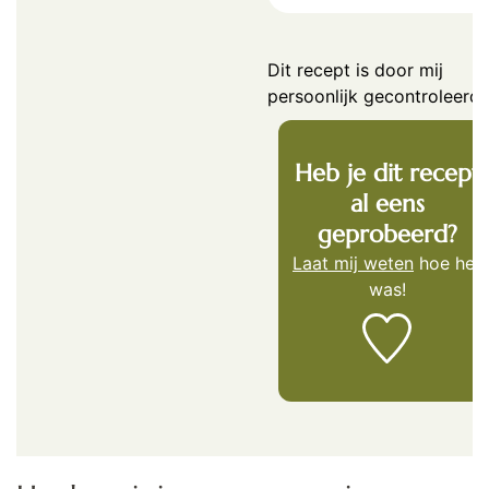
Dit recept is door mij
persoonlijk gecontroleerd.
Heb je dit recept
al eens
geprobeerd?
Laat mij weten
hoe het
was!