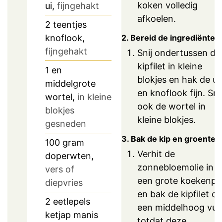
koken volledig
ui,
fijngehakt
afkoelen.
2
teentjes
2. Bereid de ingrediënten
knoflook,
fijngehakt
Snij ondertussen de
kipfilet in kleine
1
en
blokjes en hak de ui
middelgrote
en knoflook fijn. Sni
wortel,
in kleine
ook de wortel in
blokjes
kleine blokjes.
gesneden
3. Bak de kip en groenten
100
gram
Verhit de
doperwten,
zonnebloemolie in
vers of
een grote koekenpa
diepvries
en bak de kipfilet o
2
eetlepels
een middelhoog vuu
ketjap manis
totdat deze