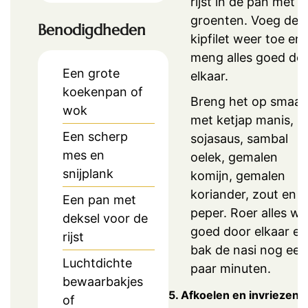
rijst in de pan met d
groenten. Voeg de
Benodigdheden
kipfilet weer toe en
meng alles goed do
Een grote
elkaar.
koekenpan of
Breng het op smaak
wok
met ketjap manis,
Een scherp
sojasaus, sambal
mes en
oelek, gemalen
snijplank
komijn, gemalen
koriander, zout en
Een pan met
peper. Roer alles we
deksel voor de
goed door elkaar en
rijst
bak de nasi nog een
Luchtdichte
paar minuten.
bewaarbakjes
5. Afkoelen en invriezen
of