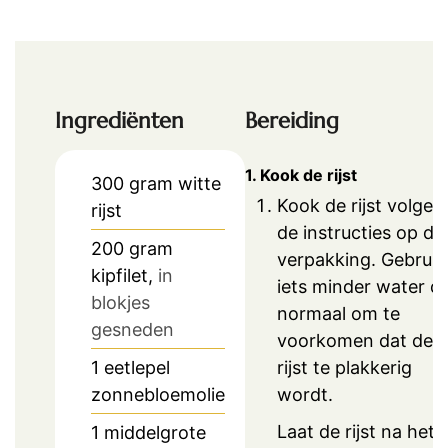
Ingrediënten
Bereiding
1. Kook de rijst
300
gram
witte
Kook de rijst volgen
rijst
de instructies op de
200
gram
verpakking. Gebruik
kipfilet,
in
iets minder water d
blokjes
normaal om te
gesneden
voorkomen dat de
rijst te plakkerig
1
eetlepel
wordt.
zonnebloemolie
Laat de rijst na het
1
middelgrote