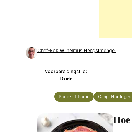
Chef-kok Wilhelmus Hengstmengel
Voorbereidingstijd:
minuten
15
min
Porties:
1
Portie
Gang:
Hoofdger
Hoe 