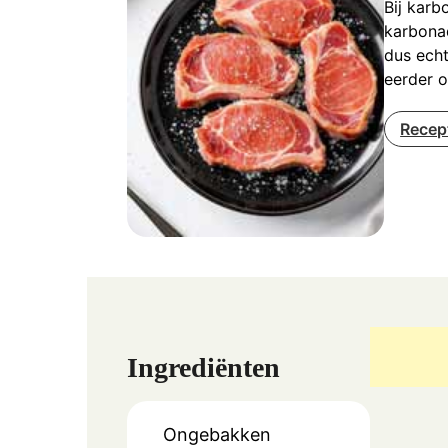
Bij karb
karbonad
dus echt
eerder o
Recep
Ingrediënten
Ongebakken