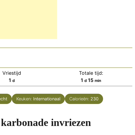
Vriestijd
Totale tijd:
dag
dag
minuten
1
1
15
d
d
min
echt
Keuken:
Internationaal
Calorieën:
230
karbonade invriezen