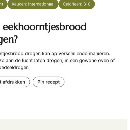
ht
Keuken:
Internationaal
Calorieën:
310
 eekhoorntjesbrood
gen?
ntjesbrood drogen kan op verschillende manieren.
ze aan de lucht laten drogen, in een gewone oven of
oedseldroger.
t afdrukken
Pin recept