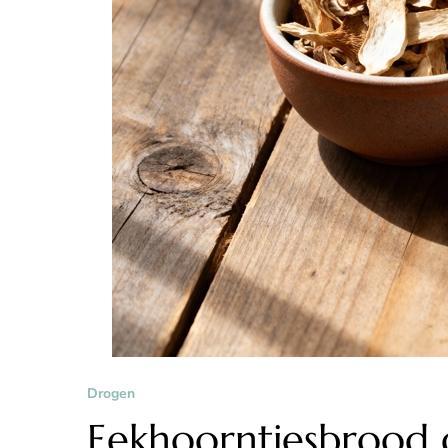
Drogen
Eekhoorntjesbrood