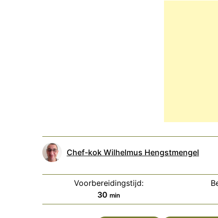
Chef-kok Wilhelmus Hengstmengel
Voorbereidingstijd:
Be
minuten
30
min