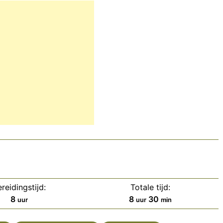
reidingstijd:
Totale tijd:
uur
uur
minuten
8
8
30
uur
uur
min