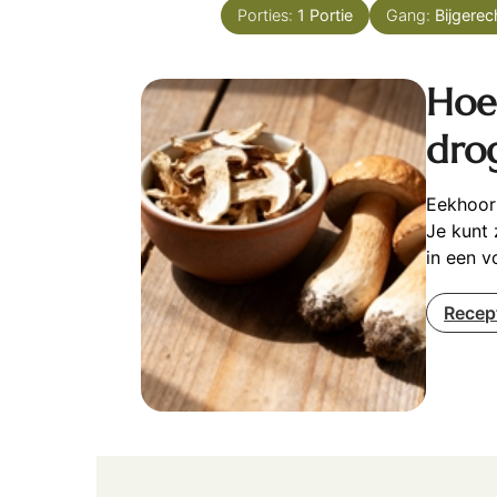
Porties:
1
Portie
Gang:
Bijgerec
Hoe
dro
Eekhoor
Je kunt 
in een v
Recep