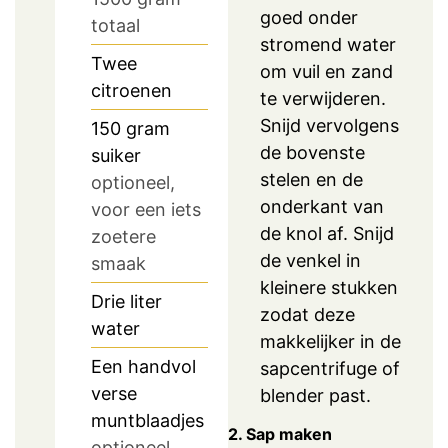
goed onder
totaal
stromend water
Twee
om vuil en zand
citroenen
te verwijderen.
Snijd vervolgens
150
gram
de bovenste
suiker
stelen en de
optioneel,
onderkant van
voor een iets
de knol af. Snijd
zoetere
de venkel in
smaak
kleinere stukken
Drie liter
zodat deze
water
makkelijker in de
Een handvol
sapcentrifuge of
verse
blender past.
muntblaadjes
2. Sap maken
optioneel