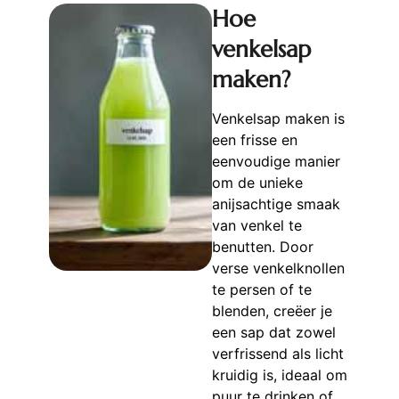
Hoe
venkelsap
maken?
Venkelsap maken is
een frisse en
eenvoudige manier
om de unieke
anijsachtige smaak
van venkel te
benutten. Door
verse venkelknollen
te persen of te
blenden, creëer je
een sap dat zowel
verfrissend als licht
kruidig is, ideaal om
puur te drinken of