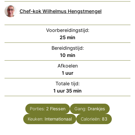
Chef-kok Wilhelmus Hengstmengel
Voorbereidingstijd:
minuten
25
min
Bereidingstijd:
minuten
10
min
Afkoelen
uur
1
uur
Totale tijd:
uur
minuten
1
uur
35
min
Porties:
2
Flessen
Gang:
Drankjes
Keuken:
Internationaal
Calorieën:
83