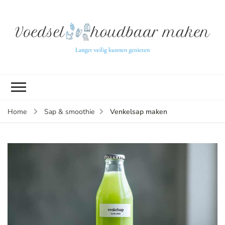
L
ve
k
g
v
(b
Venkelsap maken
Home
Sap & smoothie
v
p
ui
tu