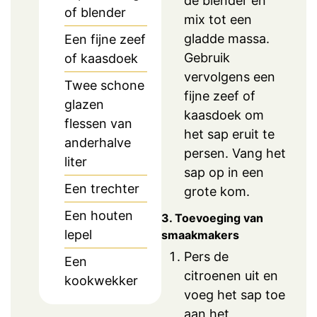
de blender en
of blender
mix tot een
gladde massa.
Een fijne zeef
Gebruik
of kaasdoek
vervolgens een
Twee schone
fijne zeef of
glazen
kaasdoek om
flessen van
het sap eruit te
anderhalve
persen. Vang het
liter
sap op in een
Een trechter
grote kom.
Een houten
3. Toevoeging van
lepel
smaakmakers
Pers de
Een
citroenen uit en
kookwekker
voeg het sap toe
aan het