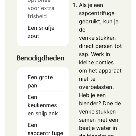
Als je een
voor extra
sapcentrifuge
frisheid
gebruikt, kun je
Een snufje
de
zout
venkelstukken
direct persen tot
sap. Werk in
Benodigdheden
kleine porties
om het apparaat
Een grote
niet te
pan
overbelasten.
Heb je een
Een
blender? Doe de
keukenmes
venkelstukken
en snijplank
samen met een
Een
beetje water in
sapcentrifuge