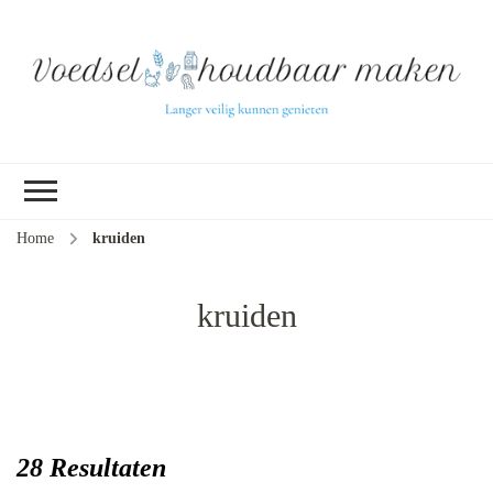
L
ve
k
ge
v
(b
Home
kruiden
ve
pr
ui
kruiden
tu
28 Resultaten