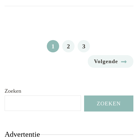
Berichten
paginering
PAGE
PAGE
PAGE
1
2
3
Volgende
Zoeken
ZOEKEN
Advertentie