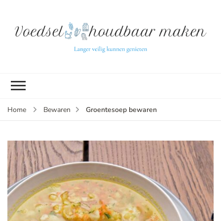
L
ve
k
g
v
(b
Groentesoep bewaren
Home
Bewaren
v
p
ui
tu