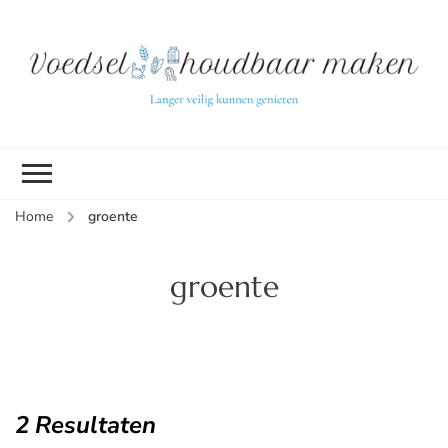
L
ve
k
g
v
(b
Home
groente
v
p
ui
groente
tu
2 Resultaten