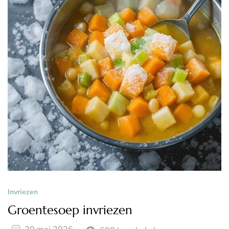
Invriezen
Groentesoep invriezen