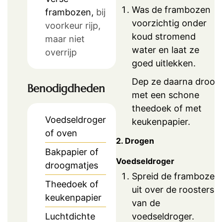
Was de frambozen
frambozen,
bij
voorzichtig onder
voorkeur rijp,
koud stromend
maar niet
water en laat ze
overrijp
goed uitlekken.
Dep ze daarna droog
Benodigdheden
met een schone
theedoek of met
Voedseldroger
keukenpapier.
of oven
2. Drogen
Bakpapier of
Voedseldroger
droogmatjes
Spreid de frambozen
Theedoek of
uit over de roosters
keukenpapier
van de
Luchtdichte
voedseldroger.