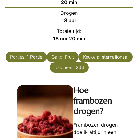
minuten
20
min
Drogen
uur
18
uur
Totale tijd:
uur
minuten
18
uur
20
min
Porties:
1
Portie
Gang:
Fruit
Keuken:
Internationaal
Calorieën:
263
Hoe
frambozen
drogen?
Frambozen drogen
doe ik altijd in een