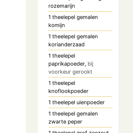
rozemarijn
1
theelepel
gemalen
komijn
1
theelepel
gemalen
korianderzaad
1
theelepel
paprikapoeder,
bij
voorkeur gerookt
1
theelepel
knoflookpoeder
1
theelepel
uienpoeder
1
theelepel
gemalen
zwarte peper
1
theelepel
grof zeezout