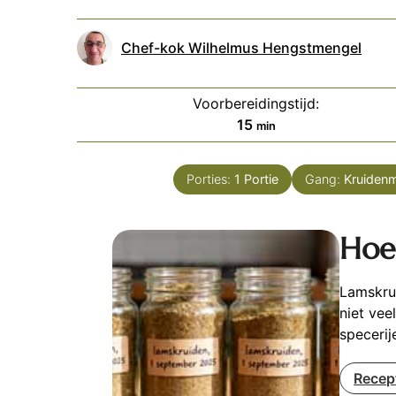
Chef-kok Wilhelmus Hengstmengel
Voorbereidingstijd:
minuten
15
min
Porties:
1
Portie
Gang:
Kruidenm
Hoe
Lamskrui
niet vee
specerij
Recep