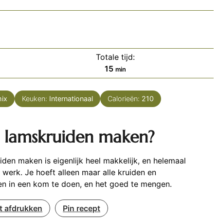
Totale tijd:
minuten
15
min
ix
Keuken:
Internationaal
Calorieën:
210
 lamskruiden maken?
den maken is eigenlijk heel makkelijk, en helemaal
l werk. Je hoeft alleen maar alle kruiden en
en in een kom te doen, en het goed te mengen.
t afdrukken
Pin recept