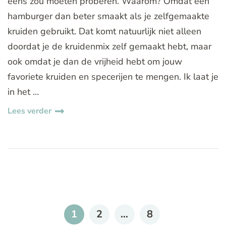
eens zou moeten proberen. Waarom? Omdat een
hamburger dan beter smaakt als je zelfgemaakte
kruiden gebruikt. Dat komt natuurlijk niet alleen
doordat je de kruidenmix zelf gemaakt hebt, maar
ook omdat je dan de vrijheid hebt om jouw
favoriete kruiden en specerijen te mengen. Ik laat je
in het …
Lees verder
Berichten
paginering
PAGE
PAGE
PAGE
1
2
…
8