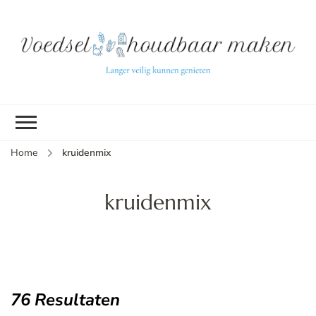
L
ve
k
g
v
(b
Home
kruidenmix
v
p
ui
kruidenmix
tu
76 Resultaten