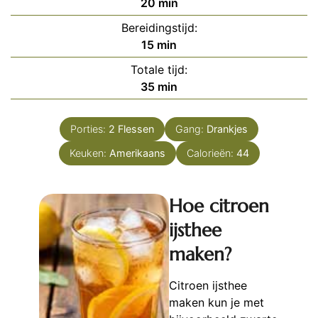
minuten
20
min
Bereidingstijd:
minuten
15
min
Totale tijd:
minuten
35
min
Porties:
2
Flessen
Gang:
Drankjes
Keuken:
Amerikaans
Calorieën:
44
Hoe citroen
ijsthee
maken?
Citroen ijsthee
maken kun je met