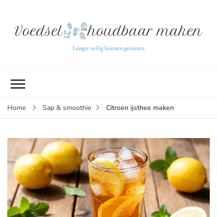
L
ve
k
g
v
(b
Citroen ijsthee maken
Home
Sap & smoothie
v
p
ui
tu