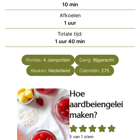
minuten
10
min
Afkoelen
uur
1
uur
Totale tijd:
uur
minuten
1
uur
40
min
Porties:
4
Jampotten
Gang:
Bijgerecht
Keuken:
Nederland
Calorieën:
275
Hoe
aardbeiengelei
maken?
5
van 1 stem