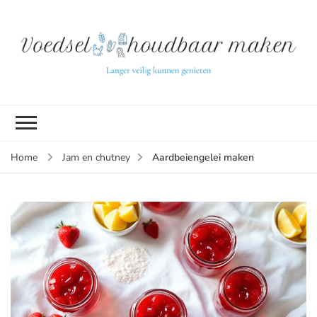
L
ve
k
g
v
(b
Aardbeiengelei maken
Home
Jam en chutney
v
p
ui
tu