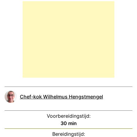
Chef-kok Wilhelmus Hengstmengel
Voorbereidingstijd:
minuten
30
min
Bereidingstijd: