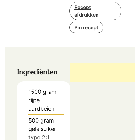
Recept
afdrukken
Pin recept
Ingrediënten
1500
gram
rijpe
aardbeien
500
gram
geleisuiker
type 2:1