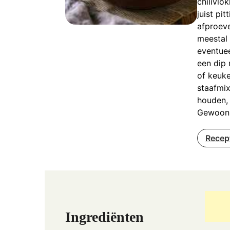
chilivlo
juist pi
afproeve
meestal 
eventuee
een dip 
of keuke
staafmix
houden, 
Gewoon e
Recep
Ingrediënten