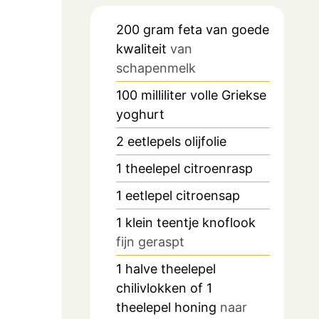
200
gram
feta van goede
kwaliteit
van
schapenmelk
100
milliliter
volle Griekse
yoghurt
2
eetlepels
olijfolie
1
theelepel
citroenrasp
1
eetlepel
citroensap
1
klein teentje knoflook
fijn geraspt
1
halve theelepel
chilivlokken of 1
theelepel honing
naar