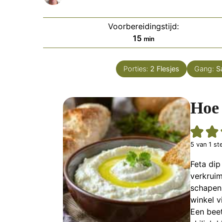
Voorbereidingstijd:
minuten
15
min
Porties:
2
Flesjes
Gang:
S
Hoe 
5
van 1 st
Feta dip
verkruim
schapenm
winkel v
Een beet