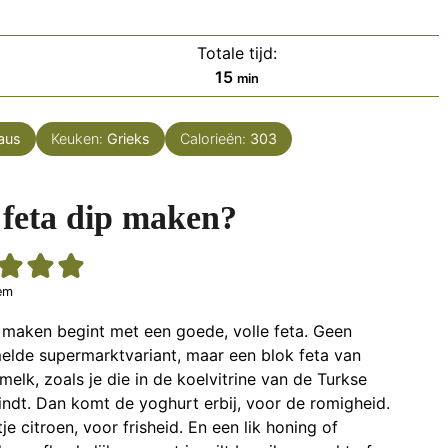
Totale tijd:
minuten
15
min
aus
Keuken:
Grieks
Calorieën:
303
feta dip maken?
em
 maken begint met een goede, volle feta. Geen
elde supermarktvariant, maar een blok feta van
elk, zoals je die in de koelvitrine van de Turkse
indt. Dan komt de yoghurt erbij, voor de romigheid.
je citroen, voor frisheid. En een lik honing of