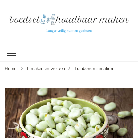
L
ve
k
g
v
(b
Tuinbonen inmaken
Home
Inmaken en wecken
v
p
ui
tu