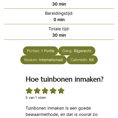
minuten
30
min
Bereidingstijd:
minuten
0
min
Totale tijd:
minuten
30
min
Porties:
1
Portie
Gang:
Bijgerecht
Keuken:
Internationaal
Calorieën:
68
Hoe tuinbonen inmaken?
5
van 1 stem
Tuinbonen inmaken is een goede
bewaarmethode, en dat is vooral zo