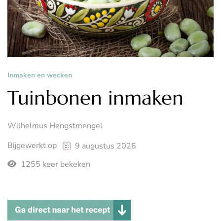
Inmaken en wecken
Tuinbonen inmaken
Wilhelmus Hengstmengel
Bijgewerkt op
9 augustus 2026
1255 keer bekeken