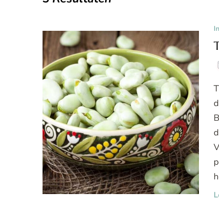
I
T
d
B
d
V
p
h
L