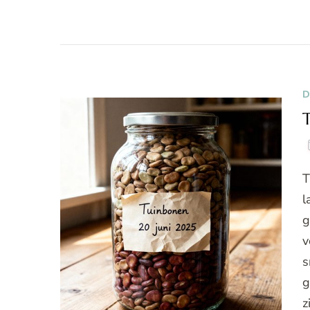
D
T
l
g
v
s
g
z