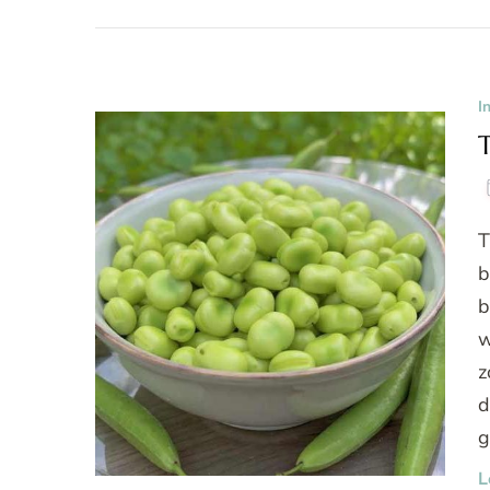
I
T
b
b
w
z
d
g
L