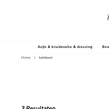
Azijn & kruidenolie & dressing
Bew
Home
tuinboon
3 Resultaten