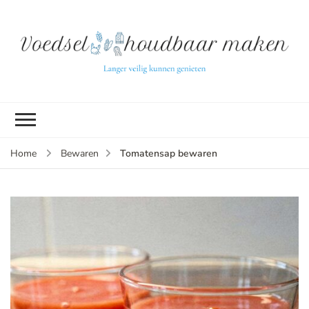
L
ve
k
g
v
(b
Tomatensap bewaren
Home
Bewaren
v
p
ui
tu