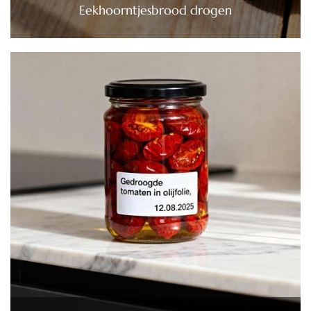
Eekhoorntjesbrood drogen