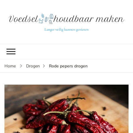
L
ve
k
g
v
(b
Rode pepers drogen
Home
Drogen
v
p
ui
tu