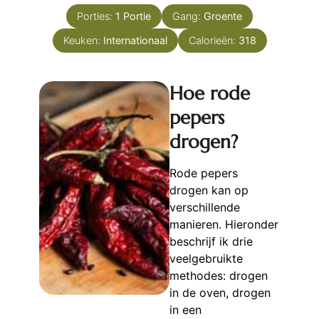
Porties:
1
Portie
Gang:
Groente
Keuken:
Internationaal
Calorieën:
318
Hoe rode
pepers
drogen?
Rode pepers
drogen kan op
verschillende
manieren. Hieronder
beschrijf ik drie
veelgebruikte
methodes: drogen
in de oven, drogen
in een