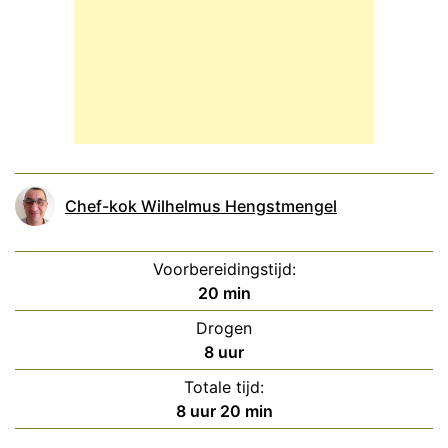
Chef-kok Wilhelmus Hengstmengel
Voorbereidingstijd:
minuten
20
min
Drogen
uur
8
uur
Totale tijd:
uur
minuten
8
uur
20
min