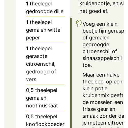
kruidenpotje, en slui
1
theelepel
het goed af.
gedroogde dille
1
theelepel
Voeg een klein
gemalen witte
beetje fijn geraspt
of gemalen
peper
gedroogde
1
theelepel
citroenschil of
geraspte
sinaasappelschil
citroenschil,
toe.
gedroogd of
Maar een halve
vers
theelepel op een
klein potje
0,5
theelepel
kruidenmix geeft
gemalen
de mosselen een
nootmuskaat
frisse geur en
smaak zonder dat
0,5
theelepel
je meteen citroen
knoflookpoeder