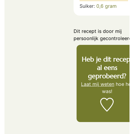
Suiker:
0,6
gram
Dit recept is door mij
persoonlijk gecontroleerd.
Heb je dit recept
al eens
geprobeerd?
Laat mij weten
hoe het
was!