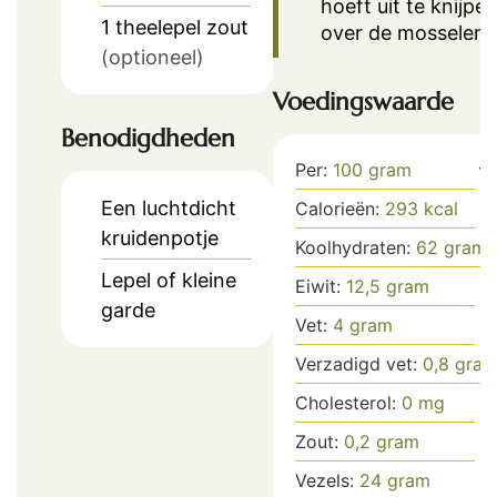
hoeft uit te knijpe
1
theelepel
zout
over de mosselen.
(optioneel)
Voedingswaarde
Benodigdheden
Per:
100
gram
Een luchtdicht
Calorieën:
293
kcal
kruidenpotje
Koolhydraten:
62
gram
Lepel of kleine
Eiwit:
12,5
gram
garde
Vet:
4
gram
Verzadigd vet:
0,8
gra
Cholesterol:
0
mg
Zout:
0,2
gram
Vezels:
24
gram