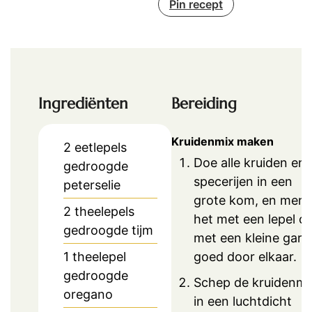
Pin recept
Ingrediënten
Bereiding
Kruidenmix maken
2
eetlepels
Doe alle kruiden en
gedroogde
specerijen in een
peterselie
grote kom, en men
2
theelepels
het met een lepel of
gedroogde tijm
met een kleine gard
goed door elkaar.
1
theelepel
gedroogde
Schep de kruidenmi
oregano
in een luchtdicht