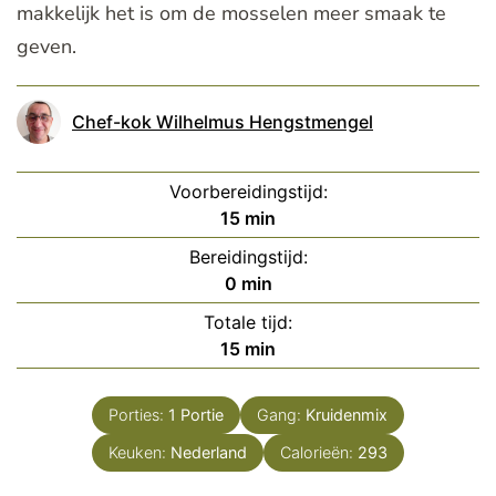
makkelijk het is om de mosselen meer smaak te
geven.
Chef-kok Wilhelmus Hengstmengel
Voorbereidingstijd:
minuten
15
min
Bereidingstijd:
minuten
0
min
Totale tijd:
minuten
15
min
Porties:
1
Portie
Gang:
Kruidenmix
Keuken:
Nederland
Calorieën:
293