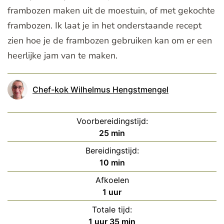
frambozen maken uit de moestuin, of met gekochte
frambozen. Ik laat je in het onderstaande recept
zien hoe je de frambozen gebruiken kan om er een
heerlijke jam van te maken.
Chef-kok Wilhelmus Hengstmengel
Voorbereidingstijd:
minuten
25
min
Bereidingstijd:
minuten
10
min
Afkoelen
uur
1
uur
Totale tijd:
uur
minuten
1
uur
35
min