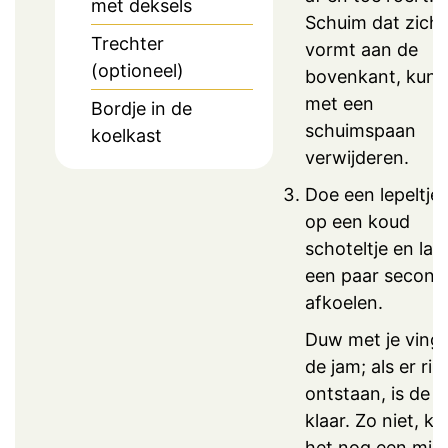
met deksels
Schuim dat zich
Trechter
vormt aan de
(optioneel)
bovenkant, kun j
met een
Bordje in de
schuimspaan
koelkast
verwijderen.
Doe een lepeltje
op een koud
schoteltje en laa
een paar second
afkoelen.
Duw met je vinge
de jam; als er ri
ontstaan, is de 
klaar. Zo niet, k
het nog een min