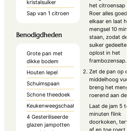
kristalsuiker
het citroensap t
Roer alles goed 
Sap van 1 citroen
elkaar en laat he
mengsel 10 minu
Benodigdheden
staan, zodat de
suiker gedeeltelij
oplost in het
Grote pan met
frambozensap.
dikke bodem
Zet de pan op e
Houten lepel
middelhoog vuur
Schuimspaan
breng het mengse
Schone theedoek
roerend aan de 
Keukenweegschaal
Laat de jam 5 tot
minuten flink
4 Gesteriliseerde
doorkoken, terwij
glazen jampotten
af en toe roert.