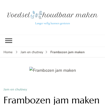
L
ve
k
g
v
(b
Frambozen jam maken
Home
Jam en chutney
v
p
ui
tu
Jam en chutney
Frambozen jam maken