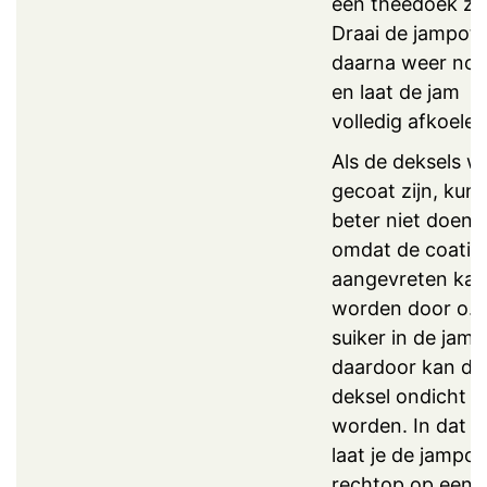
een theedoek ze
Draai de jampot
daarna weer nor
en laat de jam
volledig afkoelen
Als de deksels w
gecoat zijn, kun j
beter niet doen,
omdat de coatin
aangevreten kan
worden door o.a
suiker in de jam,
daardoor kan de
deksel ondicht
worden. In dat g
laat je de jampot
rechtop op een