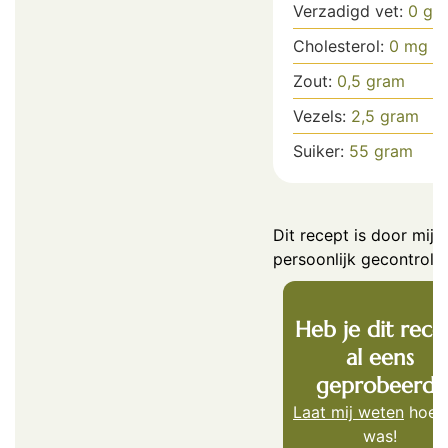
Verzadigd vet:
0
gr
Cholesterol:
0
mg
Zout:
0,5
gram
Vezels:
2,5
gram
Suiker:
55
gram
Dit recept is door mij
persoonlijk gecontrole
Heb je dit rece
al eens
geprobeerd?
Laat mij weten
hoe 
was!