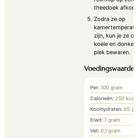
theedoek afkoel
Zodra ze op
kamertemperatu
zijn, kun je ze o
koele en donker
plek bewaren.
Voedingswaarde
Per:
100
gram
Calorieën:
250
kcal
Koolhydraten:
65
gr
Eiwit:
1
gram
Vet:
0,1
gram