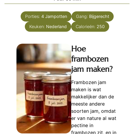
Porties:
4
Jampotten
Gang:
Bijgerecht
Keuken:
Nederland
Calorieën:
250
Hoe
frambozen
jam maken?
Frambozen jam
maken is wat
makkelijker dan de
meeste andere
soorten jam, omdat
er van nature al wat
pectine in
frambozen zit, en in