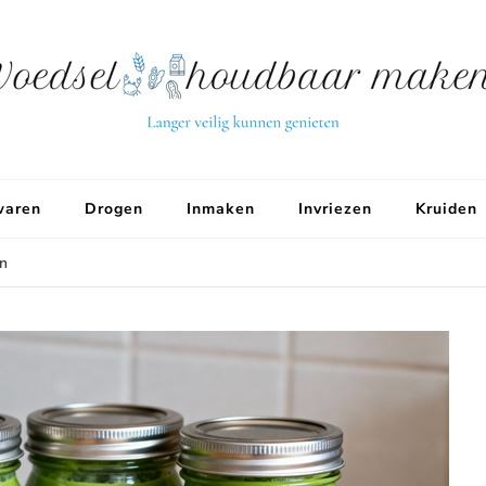
aren
Drogen
Inmaken
Invriezen
Kruiden
n