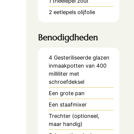
1
theelepel
zout
2
eetlepels
olijfolie
Benodigdheden
4 Gesteriliseerde glazen
inmaakpotten van 400
milliliter met
schroefdeksel
Een grote pan
Een staafmixer
Trechter (optioneel,
maar handig)