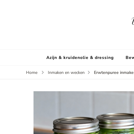
Azijn & kruidenolie & dressing
Bew
Erwtenpuree inmake
Home
Inmaken en wecken