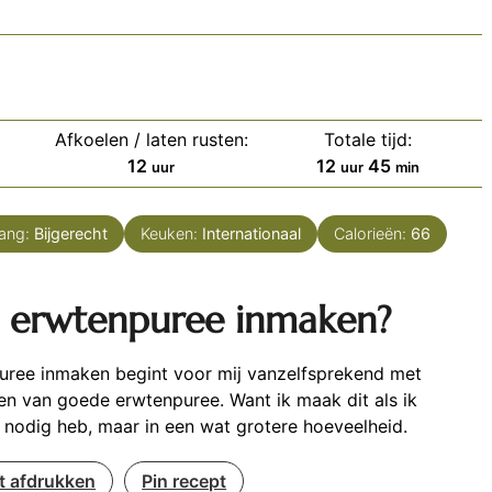
Afkoelen / laten rusten:
Totale tijd:
uur
uur
minuten
12
12
45
uur
uur
min
ang:
Bijgerecht
Keuken:
Internationaal
Calorieën:
66
 erwtenpuree inmaken?
uree inmaken begint voor mij vanzelfsprekend met
n van goede erwtenpuree. Want ik maak dit als ik
 nodig heb, maar in een wat grotere hoeveelheid.
t afdrukken
Pin recept