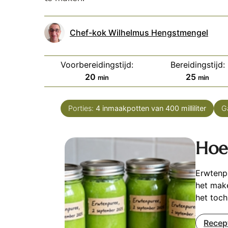
Chef-kok Wilhelmus Hengstmengel
Voorbereidingstijd:
Bereidingstijd:
minuten
minuten
20
25
min
min
Porties:
4
inmaakpotten van 400 milliliter
G
Hoe
Erwtenp
het make
het toch
Recep