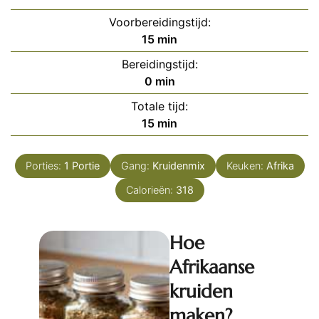
Voorbereidingstijd:
minuten
15
min
Bereidingstijd:
minuten
0
min
Totale tijd:
minuten
15
min
Porties:
1
Portie
Gang:
Kruidenmix
Keuken:
Afrika
Calorieën:
318
Hoe
Afrikaanse
kruiden
maken?