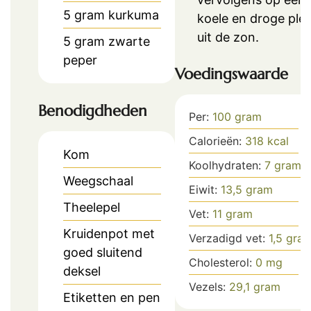
5
gram
kurkuma
koele en droge ple
uit de zon.
5
gram
zwarte
peper
Voedingswaarde
Benodigdheden
Per:
100
gram
Calorieën:
318
kcal
Kom
Koolhydraten:
7
gram
Weegschaal
Eiwit:
13,5
gram
Theelepel
Vet:
11
gram
Kruidenpot met
Verzadigd vet:
1,5
gra
goed sluitend
Cholesterol:
0
mg
deksel
Vezels:
29,1
gram
Etiketten en pen