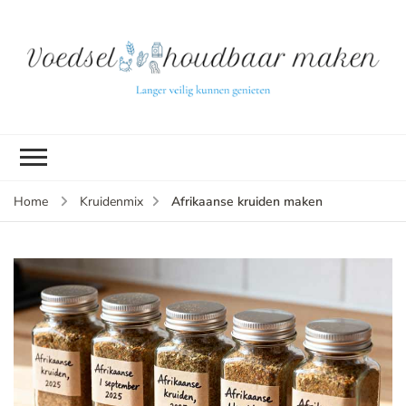
L
ve
k
g
v
(b
Afrikaanse kruiden maken
Home
Kruidenmix
v
p
ui
tu