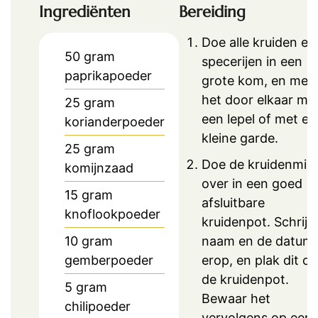
Ingrediënten
Bereiding
Doe alle kruiden en
50
gram
specerijen in een
paprikapoeder
grote kom, en men
het door elkaar me
25
gram
een lepel of met ee
korianderpoeder
kleine garde.
25
gram
Doe de kruidenmix
komijnzaad
over in een goed
15
gram
afsluitbare
knoflookpoeder
kruidenpot. Schrijf
10
gram
naam en de datum
gemberpoeder
erop, en plak dit op
de kruidenpot.
5
gram
Bewaar het
chilipoeder
vervolgens op een