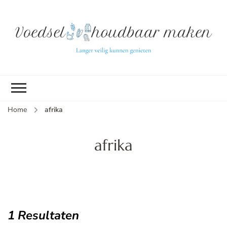
L
ve
k
g
v
(b
Home
afrika
v
p
ui
afrika
tu
1 Resultaten