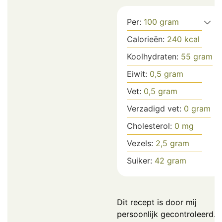
Per:
100
gram
Calorieën:
240
kcal
Koolhydraten:
55
gram
Eiwit:
0,5
gram
Vet:
0,5
gram
Verzadigd vet:
0
gram
Cholesterol:
0
mg
Vezels:
2,5
gram
Suiker:
42
gram
Dit recept is door mij
persoonlijk gecontroleerd.