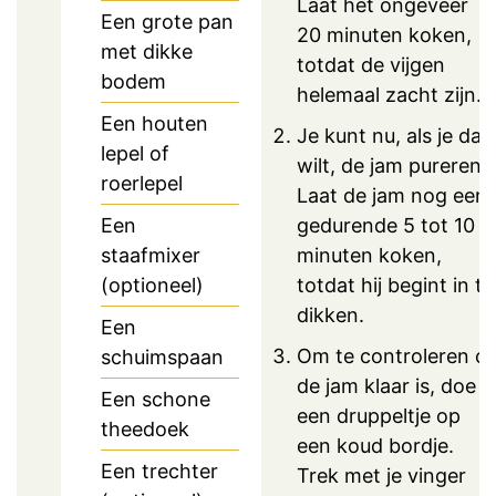
Laat het ongeveer
Een grote pan
20 minuten koken,
met dikke
totdat de vijgen
bodem
helemaal zacht zijn.
Een houten
Je kunt nu, als je dat
lepel of
wilt, de jam pureren.
roerlepel
Laat de jam nog een
gedurende 5 tot 10
Een
minuten koken,
staafmixer
totdat hij begint in te
(optioneel)
dikken.
Een
Om te controleren of
schuimspaan
de jam klaar is, doe j
Een schone
een druppeltje op
theedoek
een koud bordje.
Een trechter
Trek met je vinger