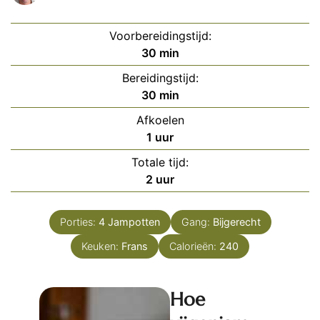
Voorbereidingstijd:
minuten
30
min
Bereidingstijd:
minuten
30
min
Afkoelen
uur
1
uur
Totale tijd:
uur
2
uur
Porties:
4
Jampotten
Gang:
Bijgerecht
Keuken:
Frans
Calorieën:
240
Hoe