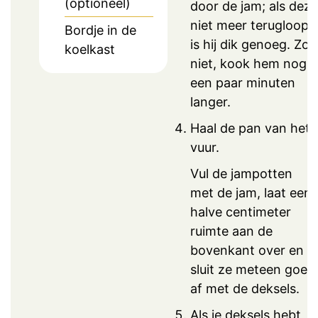
(optioneel)
door de jam; als deze
niet meer terugloopt,
Bordje in de
is hij dik genoeg. Zo
koelkast
niet, kook hem nog
een paar minuten
langer.
Haal de pan van het
vuur.
Vul de jampotten
met de jam, laat een
halve centimeter
ruimte aan de
bovenkant over en
sluit ze meteen goed
af met de deksels.
Als je deksels hebt