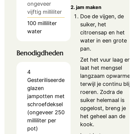
ongeveer
2. jam maken
vijftig milliliter
Doe de vijgen, de
100
milliliter
suiker, het
water
citroensap en het
water in een grote
pan.
Benodigdheden
Zet het vuur laag en
laat het mengsel
4
langzaam opwarmen
Gesteriliseerde
terwijl je continu blijf
glazen
roeren. Zodra de
jampotten met
suiker helemaal is
schroefdeksel
opgelost, breng je
(ongeveer 250
het geheel aan de
milliliter per
kook.
pot)