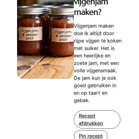
vijgenjam
maken?
Vijgenjam maken
doe ik altijd door
rijpe vijgen te koken
met suiker. Het is
een heerlijke en
zoete jam, met een
volle vijgensmaak.
De jam kun je ook
goed gebruiken in
en op taart en
gebak.
Recept
afdrukken
Pin recept