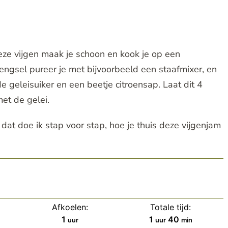
Deze vijgen maak je schoon en kook je op een
engsel pureer je met bijvoorbeeld een staafmixer, en
 geleisuiker en een beetje citroensap. Laat dit 4
et de gelei.
n dat doe ik stap voor stap, hoe je thuis deze vijgenjam
Afkoelen:
Totale tijd:
uur
uur
minuten
1
1
40
uur
uur
min