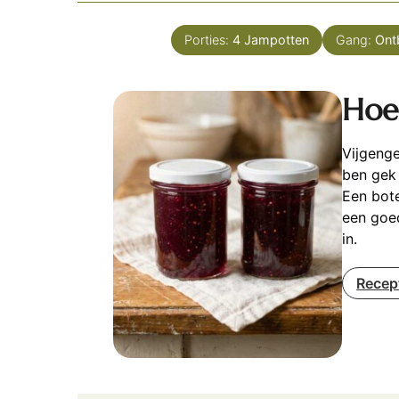
Porties:
4
Jampotten
Gang:
Ontb
Hoe
Vijgenge
ben gek 
Een bot
een goed
in.
Recep