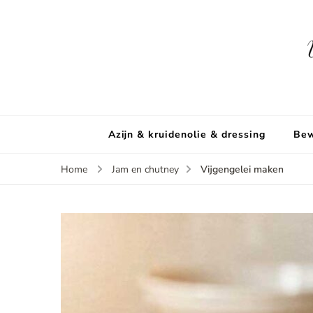
Azijn & kruidenolie & dressing
Bew
Vijgengelei maken
Home
Jam en chutney