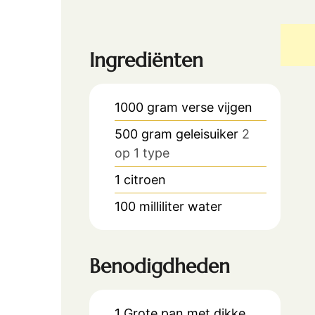
Ingrediënten
1000
gram
verse vijgen
500
gram
geleisuiker
2
op 1 type
1
citroen
100
milliliter
water
Benodigdheden
1 Grote pan met dikke