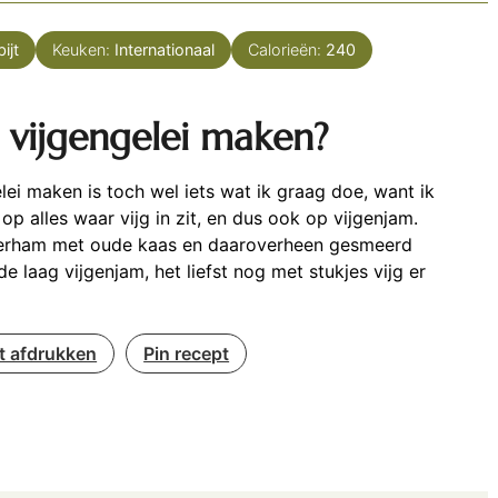
ijt
Keuken:
Internationaal
Calorieën:
240
 vijgengelei maken?
lei maken is toch wel iets wat ik graag doe, want ik
op alles waar vijg in zit, en dus ook op vijgenjam.
erham met oude kaas en daaroverheen gesmeerd
e laag vijgenjam, het liefst nog met stukjes vijg er
t afdrukken
Pin recept