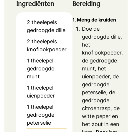
Ingrediënten
Bereiding
1. Meng de kruiden
2
theelepels
Doe de
gedroogde dille
gedroogde dille,
2
theelepels
het
knoflookpoeder
knoflookpoeder,
de gedroogde
1
theelepel
munt, het
gedroogde
uienpoeder, de
munt
gedroogde
1
theelepel
peterselie, de
uienpoeder
gedroogde
1
theelepel
citroenrasp, de
gedroogde
witte peper en
peterselie
het zout in een