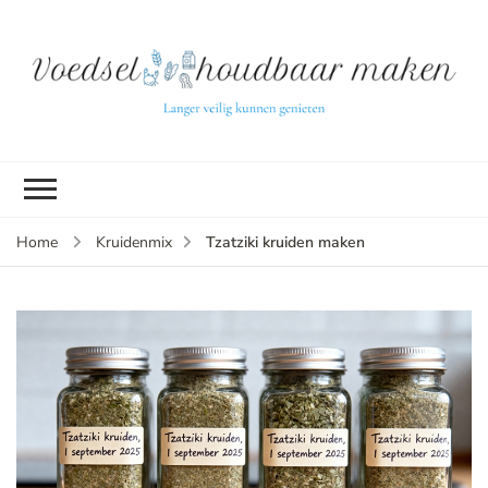
L
ve
k
g
v
(b
Tzatziki kruiden maken
Home
Kruidenmix
v
p
ui
tu