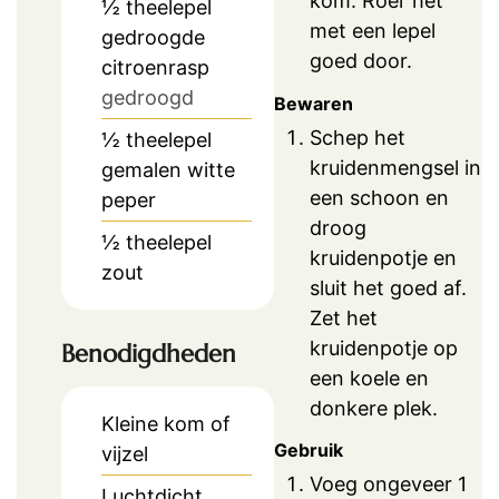
kom. Roer het
½
theelepel
met een lepel
gedroogde
goed door.
citroenrasp
gedroogd
Bewaren
Schep het
½
theelepel
kruidenmengsel in
gemalen witte
een schoon en
peper
droog
½
theelepel
kruidenpotje en
zout
sluit het goed af.
Zet het
kruidenpotje op
Benodigdheden
een koele en
donkere plek.
Kleine kom of
Gebruik
vijzel
Voeg ongeveer 1
Luchtdicht