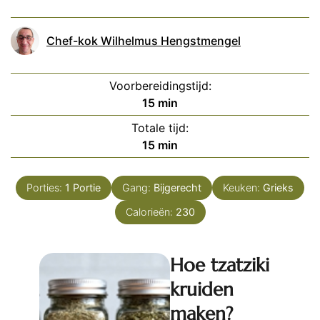
Chef-kok Wilhelmus Hengstmengel
Voorbereidingstijd:
minuten
15
min
Totale tijd:
minuten
15
min
Porties:
1
Portie
Gang:
Bijgerecht
Keuken:
Grieks
Calorieën:
230
Hoe tzatziki
kruiden
maken?