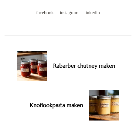
facebook
instagram
linkedin
Post
Navigation
Rabarber chutney maken
Knoflookpasta maken