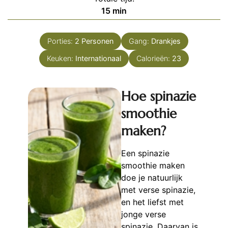
minuten
15
min
Porties:
2
Personen
Gang:
Drankjes
Keuken:
Internationaal
Calorieën:
23
Hoe spinazie
smoothie
maken?
Een spinazie
smoothie maken
doe je natuurlijk
met verse spinazie,
en het liefst met
jonge verse
spinazie. Daarvan is