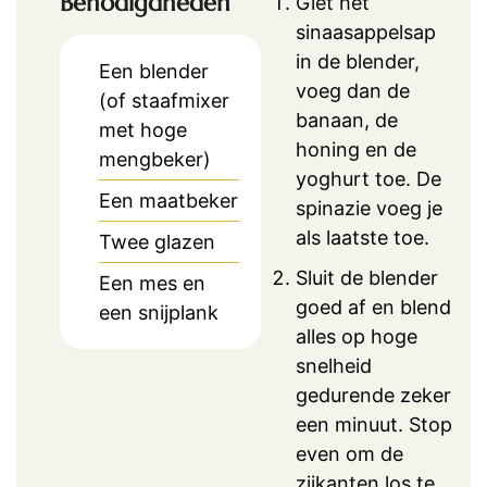
Benodigdheden
Giet het
sinaasappelsap
in de blender,
Een blender
voeg dan de
(of staafmixer
banaan, de
met hoge
honing en de
mengbeker)
yoghurt toe. De
Een maatbeker
spinazie voeg je
als laatste toe.
Twee glazen
Sluit de blender
Een mes en
goed af en blend
een snijplank
alles op hoge
snelheid
gedurende zeker
een minuut. Stop
even om de
zijkanten los te