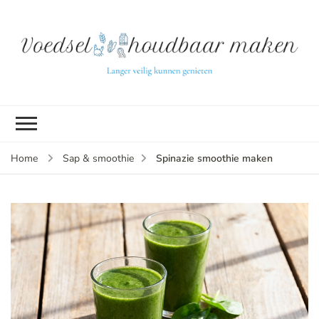
L
ve
k
g
v
(b
Spinazie smoothie maken
Home
Sap & smoothie
v
p
ui
tu