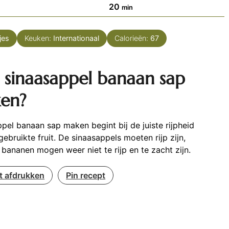
minuten
20
min
jes
Keuken:
Internationaal
Calorieën:
67
 sinaasappel banaan sap
en?
pel banaan sap maken begint bij de juiste rijpheid
gebruikte fruit. De sinaasappels moeten rijp zijn,
bananen mogen weer niet te rijp en te zacht zijn.
t afdrukken
Pin recept