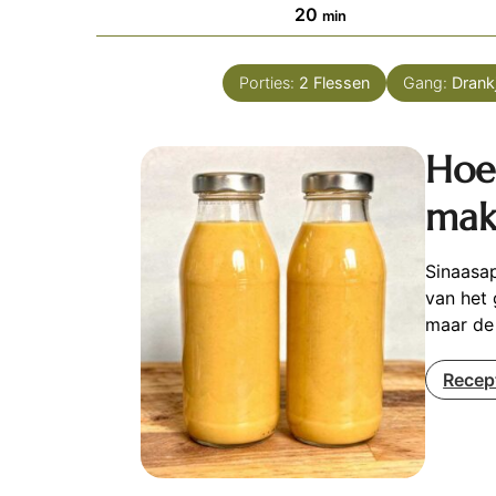
minuten
20
min
Porties:
2
Flessen
Gang:
Drank
Hoe
mak
Sinaasap
van het 
maar de 
Recep