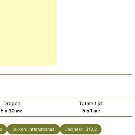
Drogen
Totale tijd:
dagen
minuten
dagen
uur
5
30
5
1
d
min
d
uur
ix
Keuken:
Internationaal
Calorieën:
310,2