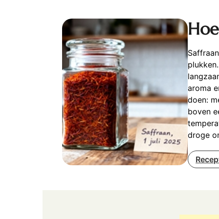
Hoe
Saffraan
plukken.
langzaam
aroma en
doen: me
boven ee
temperat
droge o
Recep