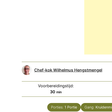
Chef-kok Wilhelmus Hengstmengel
Voorbereidingstijd:
minuten
30
min
Porties:
1
Portie
Gang:
Kruidenm