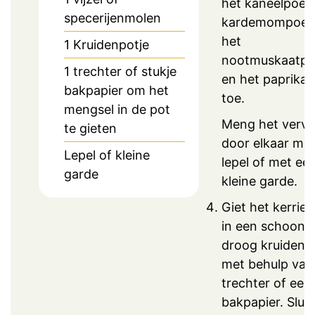
het kaneelpoede
specerijenmolen
kardemompoed
het
1 Kruidenpotje
nootmuskaatpo
1 trechter of stukje
en het paprika
bakpapier om het
toe.
mengsel in de pot
Meng het vervo
te gieten
door elkaar me
Lepel of kleine
lepel of met ee
garde
kleine garde.
Giet het kerrie
in een schoon 
droog kruidenp
met behulp van
trechter of een
bakpapier. Sluit