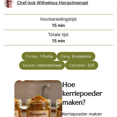
Chef-kok Wilhelmus Hengstmengel
Voorbereidingstijd:
minuten
15
min
Totale tijd:
minuten
15
min
Porties:
1
Portie
Gang:
Kruidenmix
Keuken:
Internationaal
Calorieën:
325
Hoe
kerriepoeder
maken?
Kerriepoeder maken