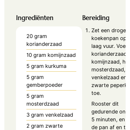
Ingrediënten
Bereiding
Zet een droge
20
gram
koekenpan op 
korianderzaad
laag vuur. Voeg
korianderzaad,
10
gram
komijnzaad
komijnzaad, he
5
gram
kurkuma
mosterdzaad, h
5
gram
venkelzaad en 
gemberpoeder
zwarte peperko
toe.
5
gram
mosterdzaad
Rooster dit
gedurende ong
3
gram
venkelzaad
5 minuten, en 
2
gram
zwarte
de pan af en to