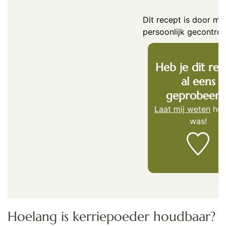
Dit recept is door mij
persoonlijk gecontrol
Heb je dit rec
al eens
geprobeerd
Laat mij weten
hoe
was!
Hoelang is kerriepoeder houdbaar?