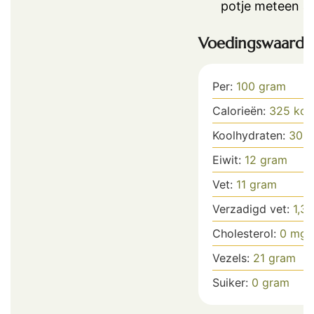
potje meteen af
Voedingswaarde
Per:
100
gram
Calorieën:
325
kca
Koolhydraten:
30
g
Eiwit:
12
gram
Vet:
11
gram
Verzadigd vet:
1,3
Cholesterol:
0
mg
Vezels:
21
gram
Suiker:
0
gram