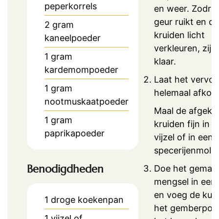
peperkorrels
en weer. Zodra 
geur ruikt en de
2
gram
kruiden licht
kaneelpoeder
verkleuren, zijn
1
gram
klaar.
kardemompoeder
Laat het vervol
1
gram
helemaal afkoel
nootmuskaatpoeder
Maal de afgeko
1
gram
kruiden fijn in 
paprikapoeder
vijzel of in een
specerijenmole
Benodigdheden
Doe het gemal
mengsel in een
en voeg de kur
1 droge koekenpan
het gemberpoe
1 vijzel of