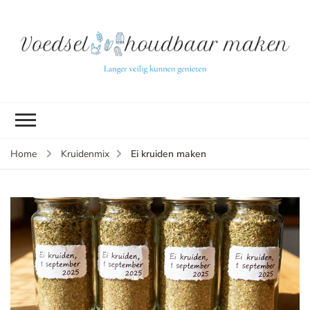
L
ve
k
g
v
(b
Ei kruiden maken
Home
Kruidenmix
v
p
ui
tu