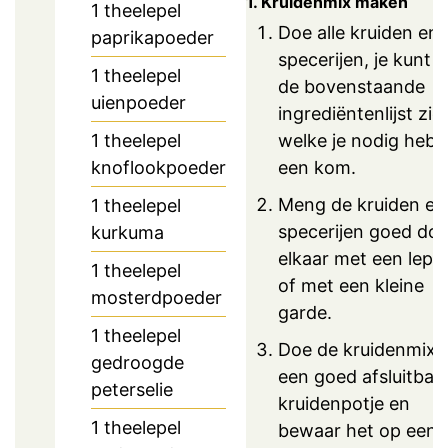
1. Kruidenmix maken
1
theelepel
Doe alle kruiden en
paprikapoeder
specerijen, je kunt i
1
theelepel
de bovenstaande
uienpoeder
ingrediëntenlijst zie
welke je nodig hebt,
1
theelepel
een kom.
knoflookpoeder
Meng de kruiden en
1
theelepel
specerijen goed do
kurkuma
elkaar met een lepel
1
theelepel
of met een kleine
mosterdpoeder
garde.
1
theelepel
Doe de kruidenmix i
gedroogde
een goed afsluitbaa
peterselie
kruidenpotje en
1
theelepel
bewaar het op een