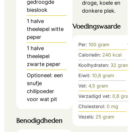
gedroogde
droge, koele en
bieslook
donkere plek.
1
halve
Voedingswaarde
theelepel witte
peper
Per:
100
gram
1
halve
Calorieën:
240
kcal
theelepel
zwarte peper
Koolhydraten:
32
gram
Optioneel: een
Eiwit:
10,8
gram
snufje
Vet:
4,5
gram
chilipoeder
Verzadigd vet:
0,8
gra
voor wat pit
Cholesterol:
0
mg
Vezels:
25
gram
Benodigdheden