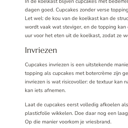
In de koelkast blijven cupcakes met bederfel
dagen goed. Cupcakes zonder verse topping 
Let wel: de kou van de koelkast kan de stru
wordt vaak wat steviger, en de topping kan
uur voor het eten uit de koelkast, zodat ze
Invriezen
Cupcakes invriezen is een uitstekende mani
topping als cupcakes met botercrème zijn ge
invriezen is wat risicovoller: de textuur ka
kan iets afnemen.
Laat de cupcakes eerst volledig afkoelen als
plasticfolie wikkelen. Doe daar nog een laa
Op die manier voorkom je vriesbrand.