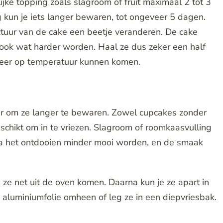
ijke topping zoals slagroom of fruit maximaal 2 tot 3
kun je iets langer bewaren, tot ongeveer 5 dagen.
ctuur van de cake een beetje veranderen. De cake
 ook wat harder worden. Haal ze dus zeker een half
 weer op temperatuur kunnen komen.
er om ze langer te bewaren. Zowel cupcakes zonder
schikt om in te vriezen. Slagroom of roomkaasvulling
n na het ontdooien minder mooi worden, en de smaak
 ze net uit de oven komen. Daarna kun je ze apart in
g aluminiumfolie omheen of leg ze in een diepvriesbak.