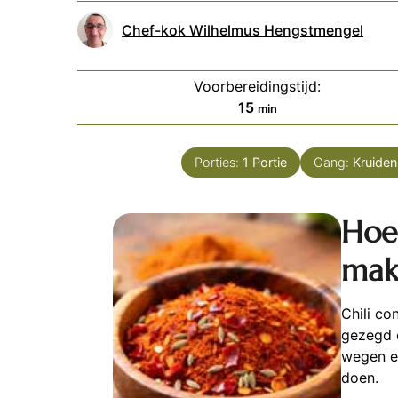
Chef-kok Wilhelmus Hengstmengel
Voorbereidingstijd:
minuten
15
min
Porties:
1
Portie
Gang:
Kruide
Hoe 
mak
Chili co
gezegd d
wegen en
doen.