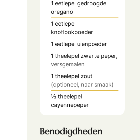
1
eetlepel
gedroogde
oregano
1
eetlepel
knoflookpoeder
1
eetlepel
uienpoeder
1
theelepel
zwarte peper,
versgemalen
1
theelepel
zout
(optioneel, naar smaak)
½
theelepel
cayennepeper
Benodigdheden