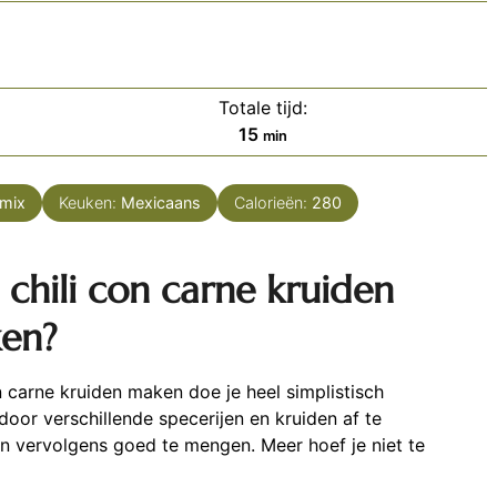
Totale tijd:
minuten
15
min
nmix
Keuken:
Mexicaans
Calorieën:
280
chili con carne kruiden
en?
n carne kruiden maken doe je heel simplistisch
oor verschillende specerijen en kruiden af te
 vervolgens goed te mengen. Meer hoef je niet te