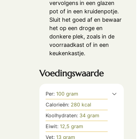
vervolgens in een glazen
pot of in een kruidenpotje.
Sluit het goed af en bewaar
het op een droge en
donkere plek, zoals in de
voorraadkast of in een
keukenkastje.
Voedingswaarde
Per:
100
gram
Calorieën:
280
kcal
Koolhydraten:
34
gram
Eiwit:
12,5
gram
Vet:
13
gram