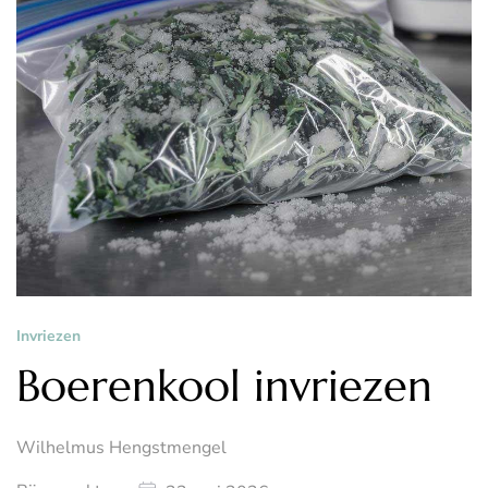
Invriezen
Boerenkool invriezen
Wilhelmus Hengstmengel