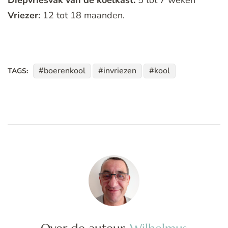
Diepvriesvak van de koelkast:
5 tot 7 weken
Vriezer:
12 tot 18 maanden.
boerenkool
invriezen
kool
TAGS: