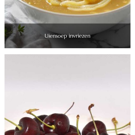
Uiensoep invriezen