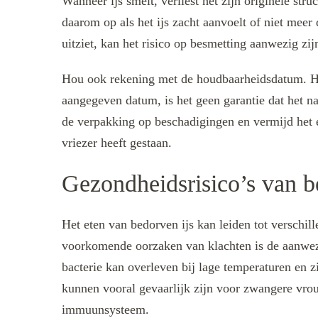
Wanneer ijs smelt, verliest het zijn originele str
daarom op als het ijs zacht aanvoelt of niet meer d
uitziet, kan het risico op besmetting aanwezig zij
Hou ook rekening met de houdbaarheidsdatum. Hoe
aangegeven datum, is het geen garantie dat het na 
de verpakking op beschadigingen en vermijd het et
vriezer heeft gestaan.
Gezondheidsrisico’s van b
Het eten van bedorven ijs kan leiden tot versch
voorkomende oorzaken van klachten is de aanwez
bacterie kan overleven bij lage temperaturen en zi
kunnen vooral gevaarlijk zijn voor zwangere vr
immuunsysteem.