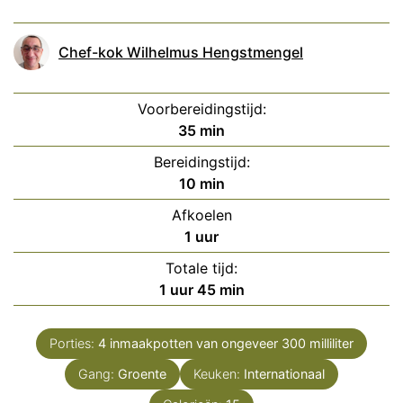
Chef-kok Wilhelmus Hengstmengel
Voorbereidingstijd:
minuten
35
min
Bereidingstijd:
minuten
10
min
Afkoelen
uur
1
uur
Totale tijd:
uur
minuten
1
uur
45
min
Porties:
4
inmaakpotten van ongeveer 300 milliliter
Gang:
Groente
Keuken:
Internationaal