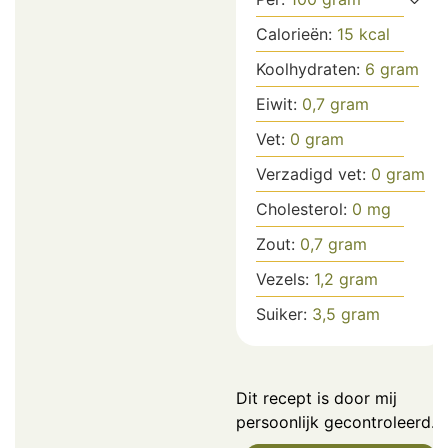
Calorieën:
15
kcal
Koolhydraten:
6
gram
Eiwit:
0,7
gram
Vet:
0
gram
Verzadigd vet:
0
gram
Cholesterol:
0
mg
Zout:
0,7
gram
Vezels:
1,2
gram
Suiker:
3,5
gram
Dit recept is door mij
persoonlijk gecontroleerd.