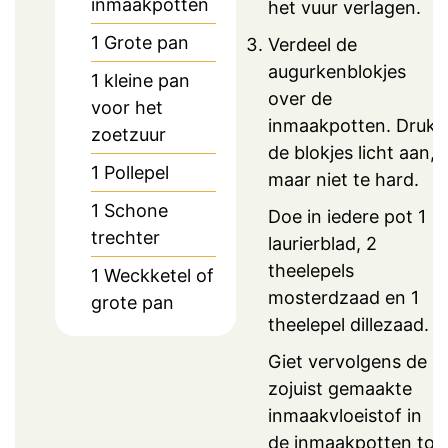
inmaakpotten
het vuur verlagen.
1 Grote pan
Verdeel de
augurkenblokjes
1 kleine pan
over de
voor het
inmaakpotten. Druk
zoetzuur
de blokjes licht aan,
1 Pollepel
maar niet te hard.
1 Schone
Doe in iedere pot 1
trechter
laurierblad, 2
theelepels
1 Weckketel of
mosterdzaad en 1
grote pan
theelepel dillezaad.
Giet vervolgens de
zojuist gemaakte
inmaakvloeistof in
de inmaakpotten tot