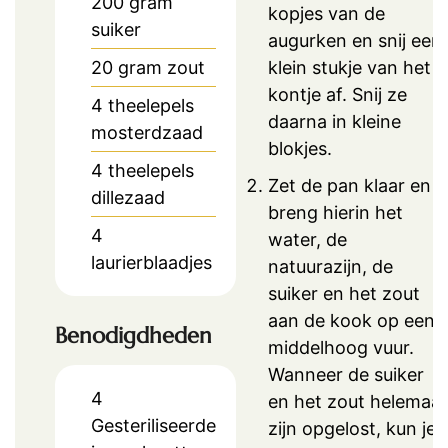
200
gram
kopjes van de
suiker
augurken en snij een
20
gram
zout
klein stukje van het
kontje af. Snij ze
4
theelepels
daarna in kleine
mosterdzaad
blokjes.
4
theelepels
Zet de pan klaar en
dillezaad
breng hierin het
4
water, de
laurierblaadjes
natuurazijn, de
suiker en het zout
aan de kook op een
Benodigdheden
middelhoog vuur.
Wanneer de suiker
4
en het zout helemaal
Gesteriliseerde
zijn opgelost, kun je