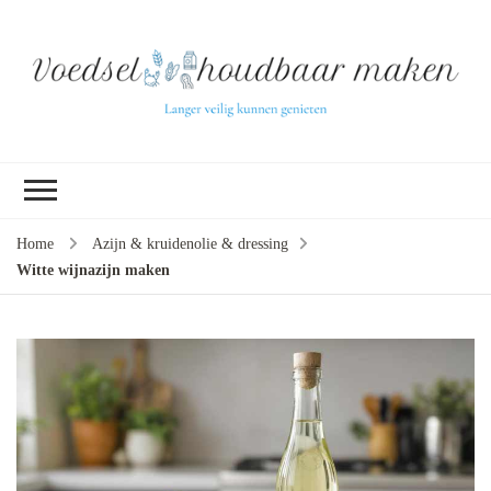
L
ve
k
ge
v
(b
Home
Azijn & kruidenolie & dressing
ve
Witte wijnazijn maken
pr
ui
tu