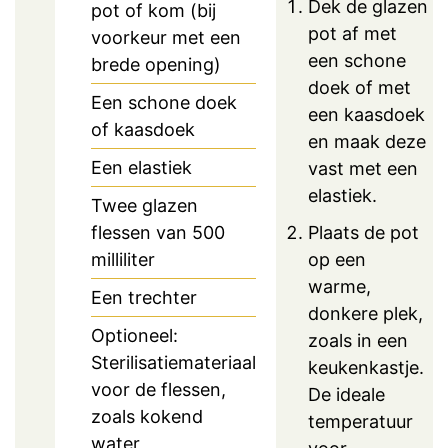
Dek de glazen
pot of kom (bij
pot af met
voorkeur met een
een schone
brede opening)
doek of met
Een schone doek
een kaasdoek
of kaasdoek
en maak deze
Een elastiek
vast met een
elastiek.
Twee glazen
flessen van 500
Plaats de pot
milliliter
op een
warme,
Een trechter
donkere plek,
Optioneel:
zoals in een
Sterilisatiemateriaal
keukenkastje.
voor de flessen,
De ideale
zoals kokend
temperatuur
water