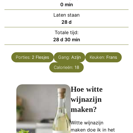
minuten
0
min
Laten staan
dagen
28
d
Totale tijd:
dagen
minuten
28
d
30
min
Porties:
2
Flesjes
Gang:
Azijn
Keuken:
Frans
Calorieën:
18
Hoe witte
wijnazijn
maken?
Witte wijnazijn
maken doe ik in het