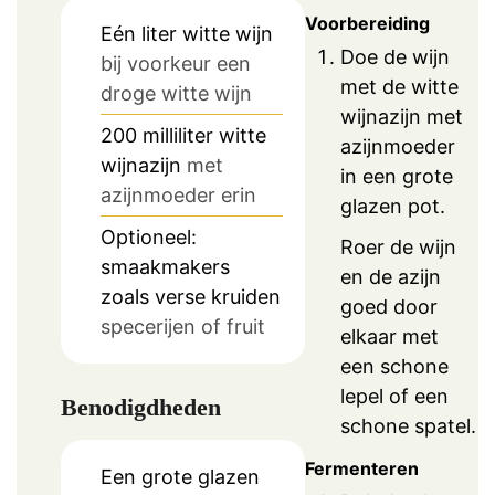
Voorbereiding
Eén liter witte wijn
Doe de wijn
bij voorkeur een
met de witte
droge witte wijn
wijnazijn met
200
milliliter
witte
azijnmoeder
wijnazijn
met
in een grote
azijnmoeder erin
glazen pot.
Optioneel:
Roer de wijn
smaakmakers
en de azijn
zoals verse kruiden
goed door
specerijen of fruit
elkaar met
een schone
lepel of een
Benodigdheden
schone spatel.
Fermenteren
Een grote glazen