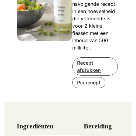
navolgende recept
in een hoeveelheid
die voldoende is
voor 2 kleine
flessen met een
inhoud van 500
milliliter.
Recept
afdrukken
Pin recept
Ingrediënten
Bereiding