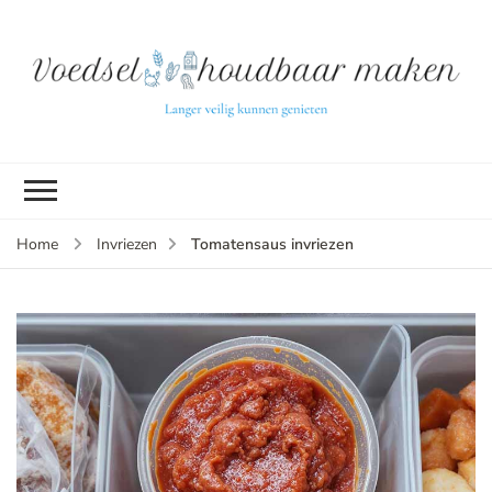
L
ve
k
g
v
(b
Tomatensaus invriezen
Home
Invriezen
v
p
ui
tu