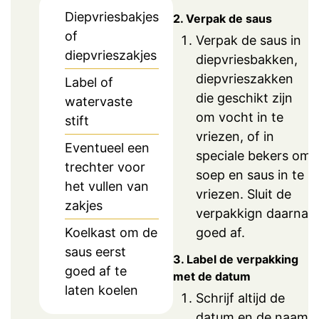
Diepvriesbakjes
2. Verpak de saus
of
Verpak de saus in
diepvrieszakjes
diepvriesbakken,
diepvrieszakken
Label of
die geschikt zijn
watervaste
om vocht in te
stift
vriezen, of in
Eventueel een
speciale bekers om
trechter voor
soep en saus in te
het vullen van
vriezen. Sluit de
zakjes
verpakkign daarna
goed af.
Koelkast om de
saus eerst
3. Label de verpakking
goed af te
met de datum
laten koelen
Schrijf altijd de
datum en de naam