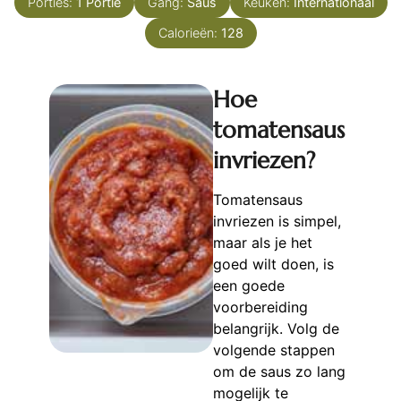
Porties:
1
Portie
Gang:
Saus
Keuken:
Internationaal
Calorieën:
128
Hoe
tomatensaus
invriezen?
Tomatensaus
invriezen is simpel,
maar als je het
goed wilt doen, is
een goede
voorbereiding
belangrijk. Volg de
volgende stappen
om de saus zo lang
mogelijk te