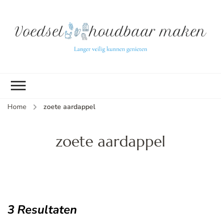
L
ve
k
g
v
(b
Home
zoete aardappel
v
p
ui
zoete aardappel
tu
3 Resultaten