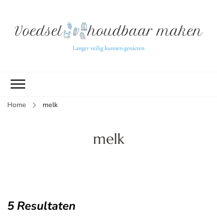
L
ve
k
g
v
(b
Home
melk
v
p
ui
melk
tu
5 Resultaten