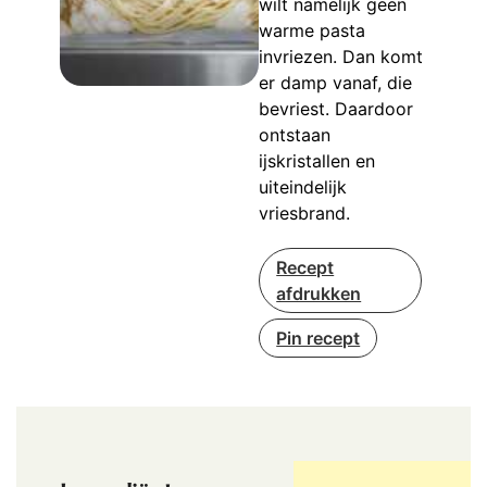
wilt namelijk geen
warme pasta
invriezen. Dan komt
er damp vanaf, die
bevriest. Daardoor
ontstaan
ijskristallen en
uiteindelijk
vriesbrand.
Recept
afdrukken
Pin recept