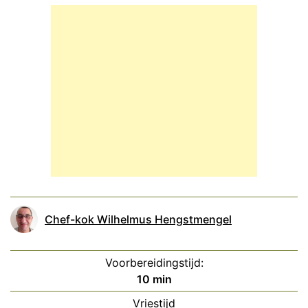
Chef-kok Wilhelmus Hengstmengel
Voorbereidingstijd:
minuten
10
min
Vriestijd