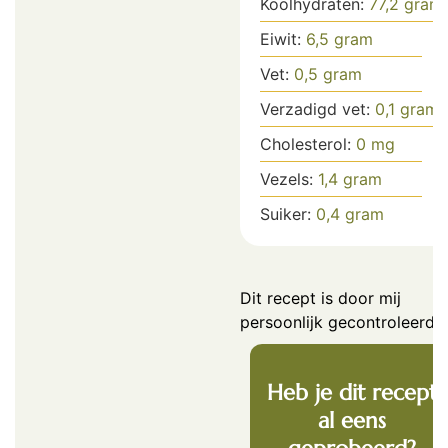
Koolhydraten:
77,2
gram
Eiwit:
6,5
gram
Vet:
0,5
gram
Verzadigd vet:
0,1
gram
Cholesterol:
0
mg
Vezels:
1,4
gram
Suiker:
0,4
gram
Dit recept is door mij
persoonlijk gecontroleerd.
Heb je dit recept
al eens