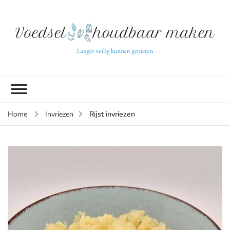
L
ve
k
g
v
(b
Rijst invriezen
Home
Invriezen
v
p
ui
tu