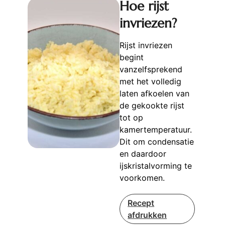
Hoe rijst
invriezen?
Rijst invriezen
begint
vanzelfsprekend
met het volledig
laten afkoelen van
de gekookte rijst
tot op
kamertemperatuur.
Dit om condensatie
en daardoor
ijskristalvorming te
voorkomen.
Recept
afdrukken