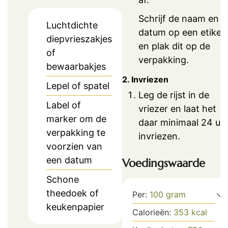
Schrijf de naam en d
Luchtdichte
datum op een etiket
diepvrieszakjes
en plak dit op de
of
verpakking.
bewaarbakjes
2. Invriezen
Lepel of spatel
Leg de rijst in de
Label of
vriezer en laat het
marker om de
daar minimaal 24 uu
verpakking te
invriezen.
voorzien van
een datum
Voedingswaarde
Schone
theedoek of
Per:
100
gram
keukenpapier
Calorieën:
353
kcal