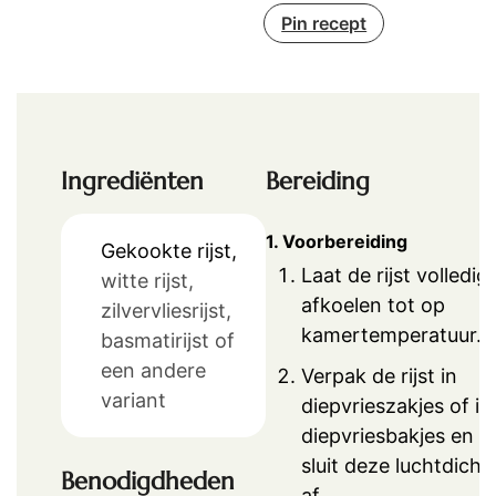
Pin recept
Ingrediënten
Bereiding
1. Voorbereiding
Gekookte rijst,
Laat de rijst volledig
witte rijst,
afkoelen tot op
zilvervliesrijst,
kamertemperatuur.
basmatirijst of
een andere
Verpak de rijst in
variant
diepvrieszakjes of in
diepvriesbakjes en
sluit deze luchtdicht
Benodigdheden
af.