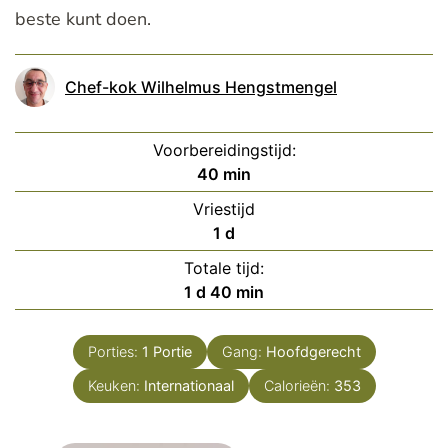
beste kunt doen.
Chef-kok Wilhelmus Hengstmengel
Voorbereidingstijd:
minuten
40
min
Vriestijd
dag
1
d
Totale tijd:
dag
minuten
1
d
40
min
Porties:
1
Portie
Gang:
Hoofdgerecht
Keuken:
Internationaal
Calorieën:
353