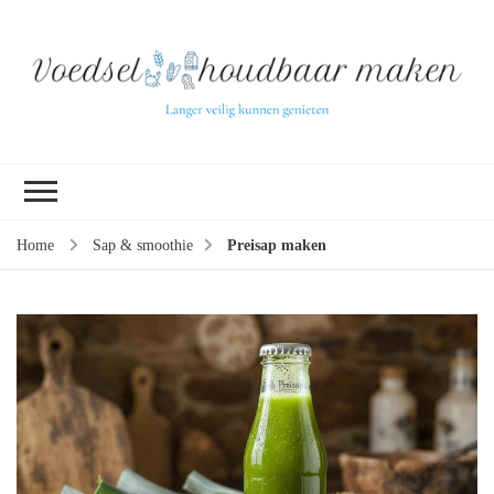
L
ve
k
ge
v
(b
Home
Sap & smoothie
Preisap maken
ve
pr
ui
tu