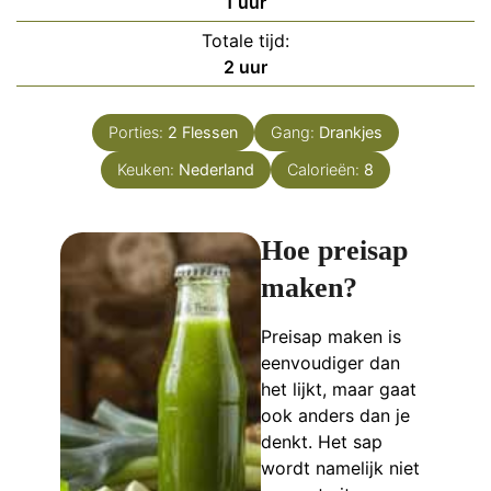
uur
1
uur
Totale tijd:
uur
2
uur
Porties:
2
Flessen
Gang:
Drankjes
Keuken:
Nederland
Calorieën:
8
Hoe preisap
maken?
Preisap maken is
eenvoudiger dan
het lijkt, maar gaat
ook anders dan je
denkt. Het sap
wordt namelijk niet