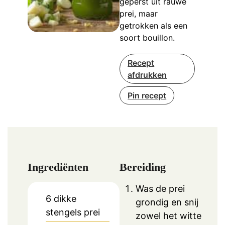
geperst uit rauwe
prei, maar
getrokken als een
soort bouillon.
Recept
afdrukken
Pin recept
Ingrediënten
Bereiding
Was de prei
6
dikke
grondig en snij
stengels prei
zowel het witte