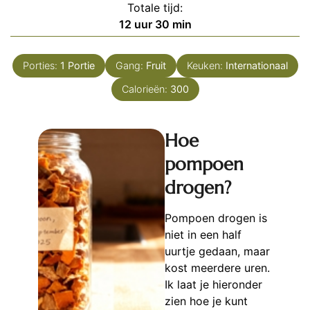
Totale tijd:
uur
minuten
12
uur
30
min
Porties:
1
Portie
Gang:
Fruit
Keuken:
Internationaal
Calorieën:
300
Hoe
pompoen
drogen?
Pompoen drogen is
niet in een half
uurtje gedaan, maar
kost meerdere uren.
Ik laat je hieronder
zien hoe je kunt