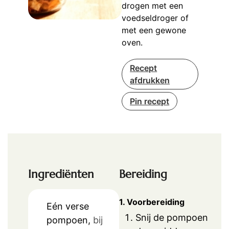
drogen met een
voedseldroger of
met een gewone
oven.
Recept
afdrukken
Pin recept
Ingrediënten
Bereiding
1. Voorbereiding
Eén verse
Snij de pompoen
pompoen,
bij