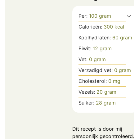
Per:
100
gram
Calorieën:
300
kcal
Koolhydraten:
60
gram
Eiwit:
12
gram
Vet:
0
gram
Verzadigd vet:
0
gram
Cholesterol:
0
mg
Vezels:
20
gram
Suiker:
28
gram
Dit recept is door mij
persoonlijk gecontroleerd.