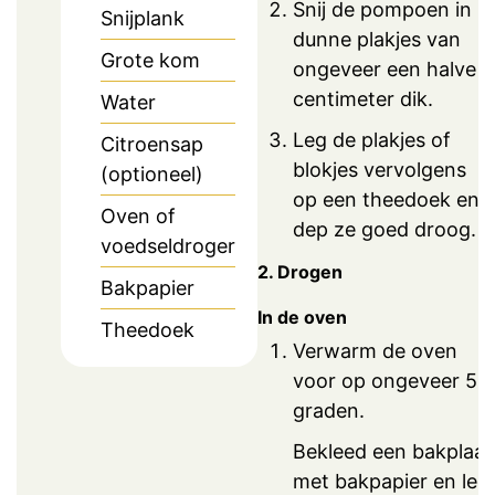
Snij de pompoen in
Snijplank
dunne plakjes van
Grote kom
ongeveer een halve
centimeter dik.
Water
Leg de plakjes of
Citroensap
blokjes vervolgens
(optioneel)
op een theedoek en
Oven of
dep ze goed droog.
voedseldroger
2. Drogen
Bakpapier
In de oven
Theedoek
Verwarm de oven
voor op ongeveer 50
graden.
Bekleed een bakplaat
met bakpapier en leg