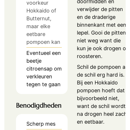
doormidden en
voorkeur
verwijder de pitten
Hokkaido of
en de draderige
Butternut,
binnenkant met een
maar elke
lepel. Gooi de pitten
eetbare
niet weg want die
pompoen kan
kun je ook drogen of
Eventueel een
roosteren.
beetje
Schil de pompoen als
citroensap om
de schil erg hard is.
verkleuren
Bij een Hokkaido
tegen te gaan
pompoen hoeft dat
bijvoorbeeld niet,
Benodigdheden
want de schil wordt
na drogen heel zacht
en eetbaar.
Scherp mes