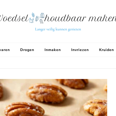
aren
Drogen
Inmaken
Invriezen
Kruiden