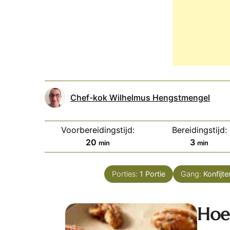
Chef-kok Wilhelmus Hengstmengel
Voorbereidingstijd:
Bereidingstijd:
minuten
minuten
20
3
min
min
Porties:
1
Portie
Gang:
Konfijte
Hoe