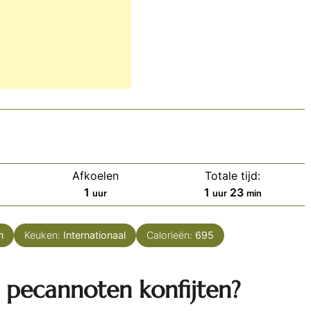
Afkoelen
Totale tijd:
uur
uur
minuten
1
1
23
uur
uur
min
n
Keuken:
Internationaal
Calorieën:
695
 pecannoten konfijten?