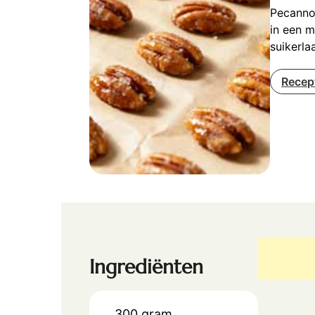
Pecannot
in een m
suikerla
Recep
Ingrediënten
300
gram